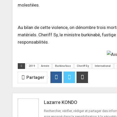
molestées.
Au bilan de cette violence, on dénombre trois mort
matériels. Cheriff Sy, le ministre burkinabè, fustig
responsabilités.
2019
Armée
Burkina faso
Cheriff Sy
International
Partager
Lazarre KONDO
Rechercher, vérifier, rédiger et partager des in
suis engagé dans la sensibilisation à la sécurité 