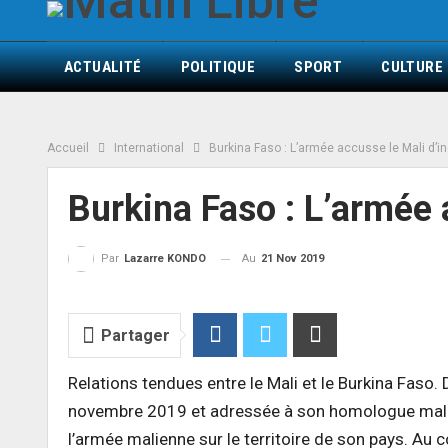
ACTUALITÉ
POLITIQUE
SPORT
CULTURE
Accueil
International
Burkina Faso : L’armée accusse le Mali d’i
Burkina Faso : L’armée 
Au
21 Nov 2019
Par
Lazarre KONDO
Partager
Relations tendues entre le Mali et le Burkina Faso
novembre 2019 et adressée à son homologue malien
l’armée malienne sur le territoire de son pays. Au c