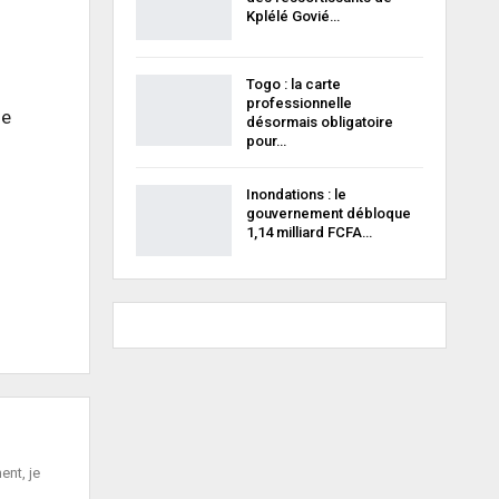
Kplélé Govié…
Togo : la carte
professionnelle
de
désormais obligatoire
pour…
Inondations : le
gouvernement débloque
1,14 milliard FCFA…
ent, je