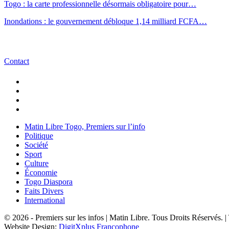
Togo : la carte professionnelle désormais obligatoire pour…
Inondations : le gouvernement débloque 1,14 milliard FCFA…
Contact
Matin Libre Togo, Premiers sur l’info
Politique
Société
Sport
Culture
Économie
Togo Diaspora
Faits Divers
International
© 2026 - Premiers sur les infos | Matin Libre. Tous Droits Réservés.
Website Design:
DigitXplus Francophone