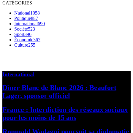
CATÉGORIES
National
1058
Politique
887
International
690
Société
523
Sport
396
Économie
367
Culture
255
International
Dîner Blanc de Blanc 2026 : Beaufort
Lager, sponsor officiel
France : Interdiction des réseaux sociaux
pour les moins de 15 ans
Romuald Wadagni poursuit sa diplomatie