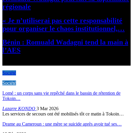
régionale
« Je n’utiliserai pas cette responsabilité
pour organiser le chaos institutionnel,…
Bénin : Romuald Wadagni tend la main à
l’AES
Prev
Next
Société
Société
Lomé : un corps sans vie repêché dans le bassin de rétention de
Tokoin…
Lazarre KONDO
3 Mar 2026
Les services de secours ont été mobilisés tôt ce matin à Tokoin…
Drame au Cameroun : une mère se suicide après avoir tué ses…