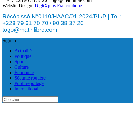
| Tel :+228 90 38 37 20 | togo@matinlibre.com
Website Design:
DigitXplus Francophone
Récépissé N°0110/HAAC/01-2024/PL/P | Tel :
+228 79 61 70 70 / 90 38 37 20 |
togo@matinlibre.com
Sign in
Actualité
Politique
Sport
Culture
Économie
Sécurité routière
Publi-reportage
International