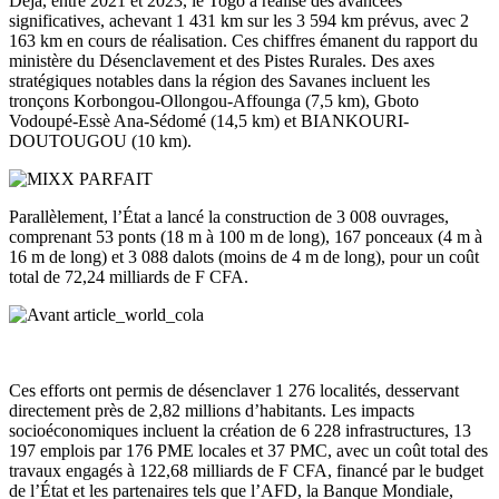
Déjà, entre 2021 et 2023, le Togo a réalisé des avancées
significatives, achevant 1 431 km sur les 3 594 km prévus, avec 2
163 km en cours de réalisation. Ces chiffres émanent du rapport du
ministère du Désenclavement et des Pistes Rurales. Des axes
stratégiques notables dans la région des Savanes incluent les
tronçons Korbongou-Ollongou-Affounga (7,5 km), Gboto
Vodoupé-Essè Ana-Sédomé (14,5 km) et BIANKOURI-
DOUTOUGOU (10 km).
Parallèlement, l’État a lancé la construction de 3 008 ouvrages,
comprenant 53 ponts (18 m à 100 m de long), 167 ponceaux (4 m à
16 m de long) et 3 088 dalots (moins de 4 m de long), pour un coût
total de 72,24 milliards de F CFA.
Ces efforts ont permis de désenclaver 1 276 localités, desservant
directement près de 2,82 millions d’habitants. Les impacts
socioéconomiques incluent la création de 6 228 infrastructures, 13
197 emplois par 176 PME locales et 37 PMC, avec un coût total des
travaux engagés à 122,68 milliards de F CFA, financé par le budget
de l’État et les partenaires tels que l’AFD, la Banque Mondiale,