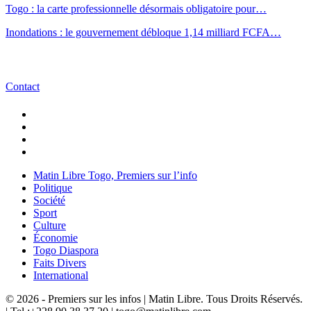
Togo : la carte professionnelle désormais obligatoire pour…
Inondations : le gouvernement débloque 1,14 milliard FCFA…
Contact
Matin Libre Togo, Premiers sur l’info
Politique
Société
Sport
Culture
Économie
Togo Diaspora
Faits Divers
International
© 2026 - Premiers sur les infos | Matin Libre. Tous Droits Réservés.