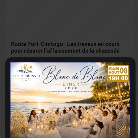
Route Port-Cimtogo : Les travaux en cours
pour réparer l’affaissement de la chaussée
Lazarre KONDO
10 Oct 2023
Depuis le 4 octobre dernier, d'importants travaux sont en cours
sur une section de la route nationale 2 à la sortie Est de Lomé,…
Les Awards du BTP : Reconnaître et