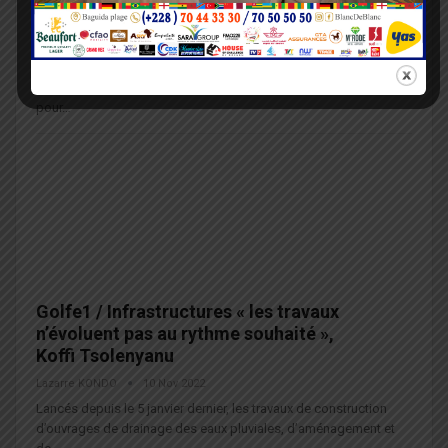
encourager l’excellence
Lazarre KONDO
2 Mai 2023
Le Togo célèbre les entreprises émergentes dans le domaine du
BTP. La première édition des Awards BTP, un événement qui
pour…
Golfe1 / Infrastructures « les travaux
n’évoluent pas au rythme souhaité »,
Koffi Tsolenyanu
Lazarre KONDO
10 Nov 2022
Lancés depuis le 5 janvier dernier, les travaux de construction
d’ouvrages de drainage des eaux pluviales, d’aménagement et