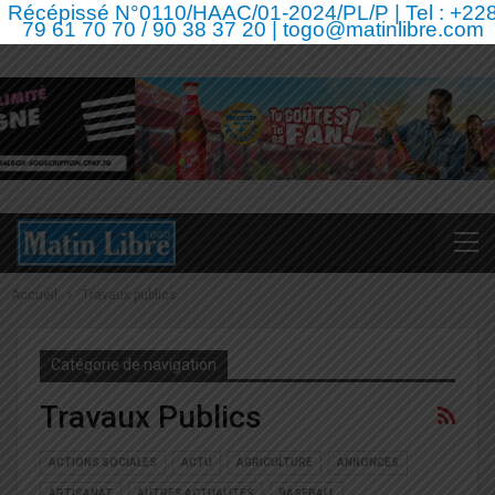
Récépissé N°0110/HAAC/01-2024/PL/P | Tel : +22
79 61 70 70 / 90 38 37 20 | togo@matinlibre.com
Accueil
Travaux publics
Catégorie de navigation
Travaux Publics
ACTIONS SOCIALES
ACTU
AGRICULTURE
ANNONCES
ARTISANAT
AUTRES ACTUALITÉS
BASEBALL