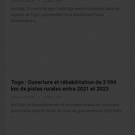
Lazarre KONDO
21 Mar 2024
Au total, 21 ponts de type Unibridge seront construits dans les
régions du Togo. Le président de la République Faure
Gnassingbé a…
Togo : Ouverture et réhabilitation de 3 594
km de pistes rurales entre 2021 et 2023
Lazarre KONDO
12 Mar 2024
Au Togo, le désenclavement et les pistes rurales ont une place
primordiale dans la feuille de route du gouvernement 2020-2025.
…