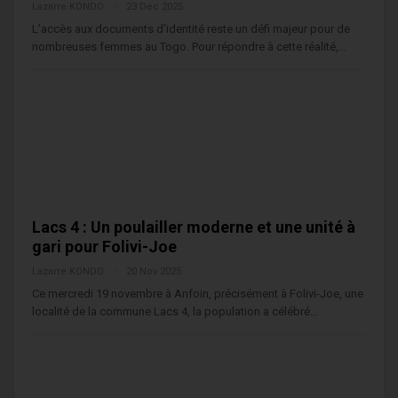
Lazarre KONDO
23 Déc 2025
L’accès aux documents d’identité reste un défi majeur pour de
nombreuses femmes au Togo. Pour répondre à cette réalité,…
Lacs 4 : Un poulailler moderne et une unité à
gari pour Folivi-Joe
Lazarre KONDO
20 Nov 2025
Ce mercredi 19 novembre à Anfoin, précisément à Folivi-Joe, une
localité de la commune Lacs 4, la population a célébré…