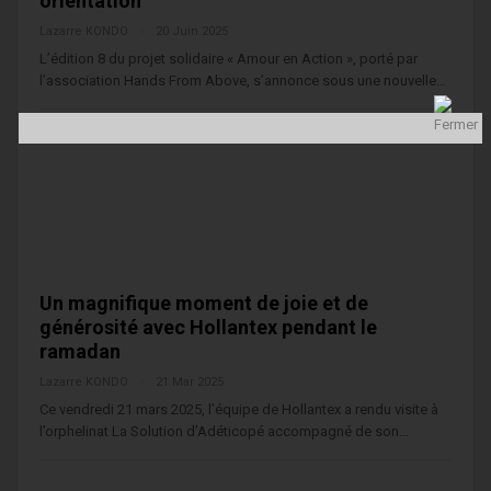
orientation
Lazarre KONDO
20 Juin 2025
L’édition 8 du projet solidaire « Amour en Action », porté par
l’association Hands From Above, s’annonce sous une nouvelle…
Un magnifique moment de joie et de
générosité avec Hollantex pendant le
ramadan
Lazarre KONDO
21 Mar 2025
Ce vendredi 21 mars 2025, l’équipe de Hollantex a rendu visite à
l’orphelinat La Solution d’Adéticopé accompagné de son…