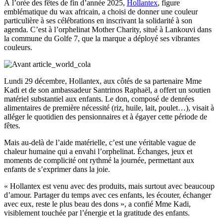
À l’orée des fêtes de fin d’année 2025,
Hollantex
, figure
emblématique du wax africain, a choisi de donner une couleur
particulière à ses célébrations en inscrivant la solidarité à son
agenda. C’est à l’orphelinat Mother Charity, situé à Lankouvi dans
la commune du Golfe 7, que la marque a déployé ses vibrantes
couleurs.
Lundi 29 décembre, Hollantex, aux côtés de sa partenaire Mme
Kadi et de son ambassadeur Santrinos Raphaël, a offert un soutien
matériel substantiel aux enfants. Le don, composé de denrées
alimentaires de première nécessité (riz, huile, lait, poulet…), visait à
alléger le quotidien des pensionnaires et à égayer cette période de
fêtes.
Mais au-delà de l’aide matérielle, c’est une véritable vague de
chaleur humaine qui a envahi l’orphelinat. Échanges, jeux et
moments de complicité ont rythmé la journée, permettant aux
enfants de s’exprimer dans la joie.
« Hollantex est venu avec des produits, mais surtout avec beaucoup
d’amour. Partager du temps avec ces enfants, les écouter, échanger
avec eux, reste le plus beau des dons », a confié Mme Kadi,
visiblement touchée par l’énergie et la gratitude des enfants.