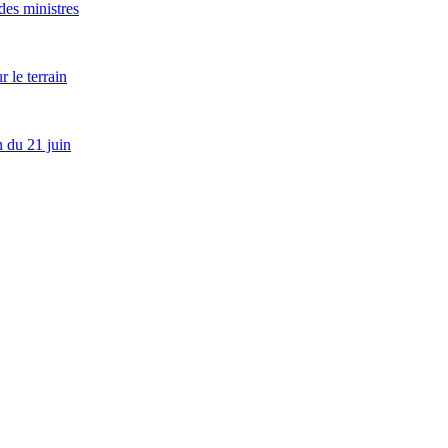
es ministres
 le terrain
 du 21 juin