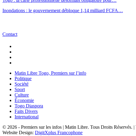
Togo : la carte professionnelle désormais obligatoire pour…
Inondations : le gouvernement débloque 1,14 milliard FCFA…
Contact
Matin Libre Togo, Premiers sur l’info
Politique
Société
Sport
Culture
Économie
Togo Diaspora
Faits Divers
International
© 2026 - Premiers sur les infos | Matin Libre. Tous Droits Réservés.
Website Design:
DigitXplus Francophone