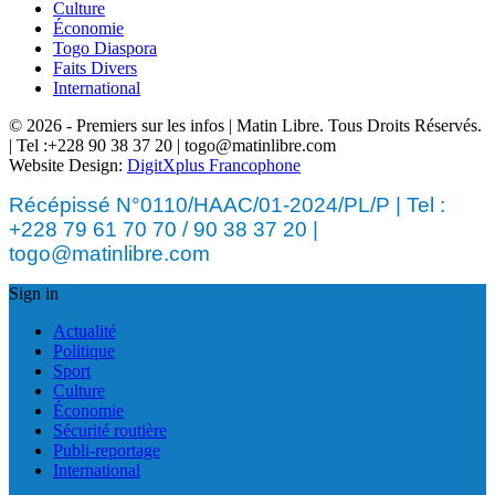
Culture
Économie
Togo Diaspora
Faits Divers
International
© 2026 - Premiers sur les infos | Matin Libre. Tous Droits Réservés.
| Tel :+228 90 38 37 20 | togo@matinlibre.com
Website Design:
DigitXplus Francophone
Récépissé N°0110/HAAC/01-2024/PL/P | Tel :
+228 79 61 70 70 / 90 38 37 20 |
togo@matinlibre.com
Sign in
Actualité
Politique
Sport
Culture
Économie
Sécurité routière
Publi-reportage
International