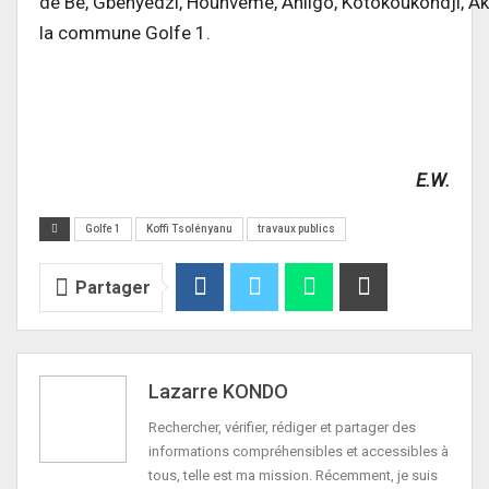
de
Bè
,
Gbényédzi
,
Hounvémé
,
Ahligo
,
Kotokoukondji
,
A
la commune Golfe 1.
E.W.
Golfe 1
Koffi Tsolényanu
travaux publics
Partager
Lazarre KONDO
Rechercher, vérifier, rédiger et partager des
informations compréhensibles et accessibles à
tous, telle est ma mission. Récemment, je suis