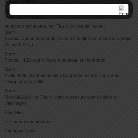
Prochain article
Togo : Ouverture et réhabilitation de 3 594 km de pistes rurales
entre 2021 et 2023
Vous pourriez aussi aimer
Plus d'articles de l'auteur
Sport
Football/Coupe du monde : Gianni Infantino renonce à son projet
d’ouverture du…
Sport
Football : L’Espagne règne à nouveau sur le monde
Sport
Evala 2026 : les matchs de la Coupe du monde à suivre sur
l’écran géant de BB…
Sport
Mondial 2026 : la Côte d’Ivoire se rassure avant d’affronter
l’Allemagne
Prev
Next
Laisser un commentaire
Connecter avec: