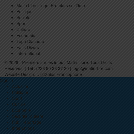
Matin Libre Togo, Premiers sur l’info
Politique
Société
Sport
Culture
Économie
Togo Diaspora
Faits Divers
International
© 2026 - Premiers sur les infos | Matin Libre. Tous Droits
Réservés. | Tel :+228 90 38 37 20 | togo@matinlibre.com
Website Design:
DigitXplus Francophone
Sign in
Actualité
Politique
Sport
Culture
Économie
Sécurité routière
Publi-reportage
International