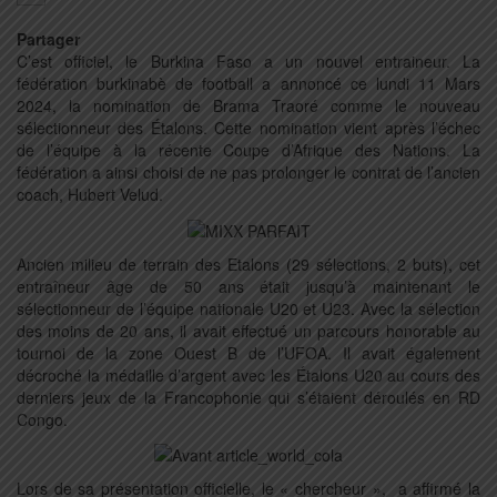
Partager
C’est officiel, le Burkina Faso a un nouvel entraineur. La
fédération burkinabè de football a annoncé ce lundi 11 Mars
2024, la nomination de Brama Traoré comme le nouveau
sélectionneur des Étalons. Cette nomination vient après l’échec
de l’équipe à la récente Coupe d’Afrique des Nations. La
fédération a ainsi choisi de ne pas prolonger le contrat de l’ancien
coach, Hubert Velud.
Ancien milieu de terrain des Etalons (29 sélections, 2 buts), cet
entraîneur âge de 50 ans était jusqu’à maintenant le
sélectionneur de l’équipe nationale U20 et U23. Avec la sélection
des moins de 20 ans, il avait effectué un parcours honorable au
tournoi de la zone Ouest B de l’UFOA. Il avait également
décroché la médaille d’argent avec les Étalons U20 au cours des
derniers jeux de la Francophonie qui s’étaient déroulés en RD
Congo.
Lors de sa présentation officielle, le « chercheur »,
a affirmé la