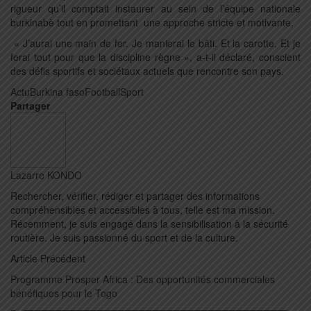
rigueur qu’il comptait instaurer au sein de l’équipe nationale
burkinabè tout en promettant
une approche stricte et motivante.
« J’aurai une main de fer. Je manierai le bâti. Et la carotte. Et je
ferai tout pour que la discipline règne », a-t-il déclaré, conscient
des défis sportifs et sociétaux actuels que rencontre son pays.
Actu
Burkina faso
Football
Sport
Partager
Lazarre KONDO
Rechercher, vérifier, rédiger et partager des informations
compréhensibles et accessibles à tous, telle est ma mission.
Récemment, je suis engagé dans la sensibilisation à la sécurité
routière. Je suis passionné du sport et de la culture.
Article Précédent
Programme Prosper Africa : Des opportunités commerciales
bénéfiques pour le Togo