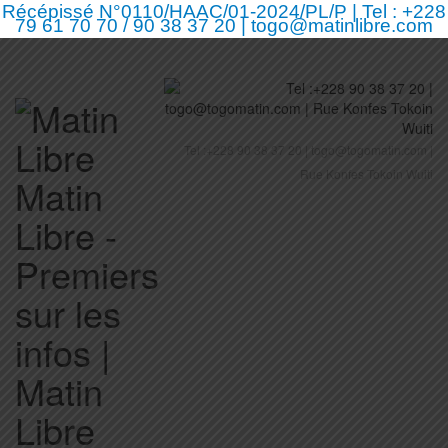
Récépissé N°0110/HAAC/01-2024/PL/P | Tel : +228
79 61 70 70 / 90 38 37 20 | togo@matinlibre.com
Tel :+228 90 38 37 20 | togo@togomatin.com |
Rue Konfes Tokoin Wuiti
Matin
Libre -
Premiers
sur les
infos |
Matin
Libre