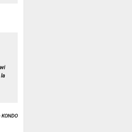
wwi
 la
e KONDO