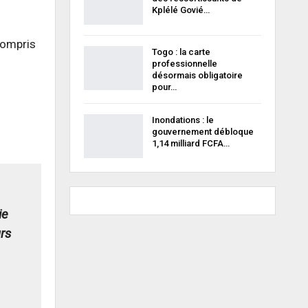
Kplélé Govié…
 compris
Togo : la carte
professionnelle
désormais obligatoire
pour…
Inondations : le
gouvernement débloque
1,14 milliard FCFA…
ie
rs