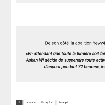
De son côté, la coalition Yeww
«En attendant que toute la lumière soit fa
Askan Wi décide de suspendre toute activit
diaspora pendant 72 heures»
, i
Incendie
Macky Sall
Senegal