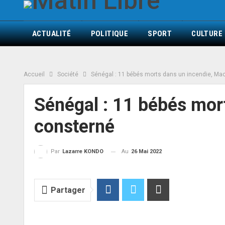
ACTUALITÉ
POLITIQUE
SPORT
CULTURE
Accueil
Société
Sénégal : 11 bébés morts dans un incendie, Mac
Sénégal : 11 bébés mor
consterné
Au
26 Mai 2022
Par
Lazarre KONDO
Partager