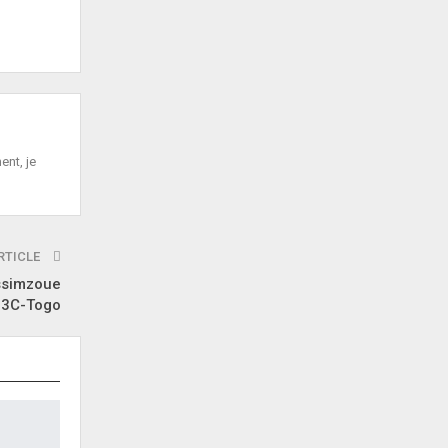
ent, je
RTICLE
assimzoue
a 3C-Togo