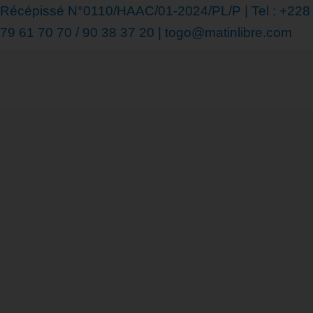
Récépissé N°0110/HAAC/01-2024/PL/P | Tel : +228
79 61 70 70 / 90 38 37 20 | togo@matinlibre.com