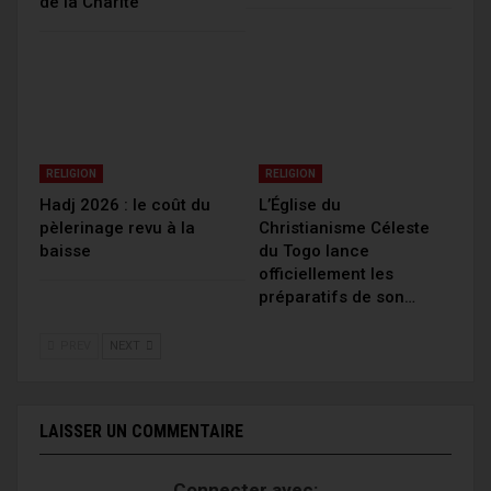
de la Charité
RELIGION
RELIGION
Hadj 2026 : le coût du
L’Église du
pèlerinage revu à la
Christianisme Céleste
baisse
du Togo lance
officiellement les
préparatifs de son…
PREV
NEXT
LAISSER UN COMMENTAIRE
Connecter avec: