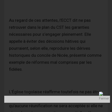
Au regard de ces attentes, l’ECCT dit ne pas
retrouver dans le plan du CST les garanties
nécessaires pour s’engager pleinement. Elle
appelle à éviter des décisions hâtives qui
pourraient, selon elle, reproduire les dérives
historiques du concile de Nicée, présenté comme
exemple de réformes mal comprises par les
fidèles.
L’Église togolaise réaffirme toutefois ne pas être
hostile à l’unification. Elle prévient simplement
qu’aucune réunification ne sera acceptée si elle ne