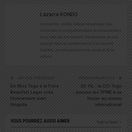
Lazarre KONDO
Rechercher, vérifier, rédiger et partager des
informations compréhensibles et accessibles à
tous, telle est ma mission. Récemment, je suis
engagé dans la sensibilisation à la sécurité
routière. Je suis passionné du sport et de la
culture.
ARTICLE PRÉCÉDENT
PROCHAIN ARTICLE
De Miss Togo à la Foire :
20ᵉ FIL : la CCI-Togo
Beaufort Lager crée
pousse les TPME à se
l’événement avec
hisser au niveau
Singuila
international
VOUS POURRIEZ AUSSI AIMER
Tout Le Texte