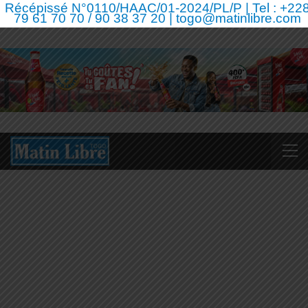
Récépissé N°0110/HAAC/01-2024/PL/P | Tel : +22
79 61 70 70 / 90 38 37 20 | togo@matinlibre.com