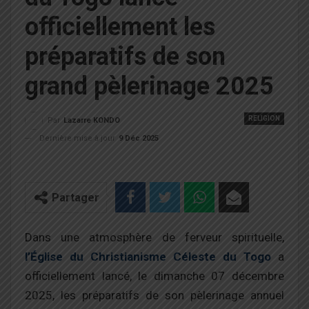
officiellement les
préparatifs de son
grand pèlerinage 2025
RELIGION
Par
Lazarre KONDO
Dernière mise à jour
9 Déc 2025
Partager
Dans une atmosphère de ferveur spirituelle,
l’Église du Christianisme Céleste du Togo
a
officiellement lancé, le dimanche 07 décembre
2025, les préparatifs de son pèlerinage annuel