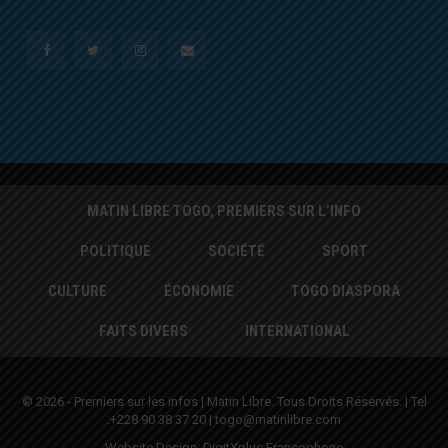
MATIN LIBRE TOGO, PREMIERS SUR L’INFO
POLITIQUE
SOCIÉTÉ
SPORT
CULTURE
ÉCONOMIE
TOGO DIASPORA
FAITS DIVERS
INTERNATIONAL
© 2026 - Premiers sur les infos | Matin Libre. Tous Droits Réservés. | Tel
:+228 90 38 37 20 | togo@matinlibre.com
Website Design:
DigitXplus Francophone