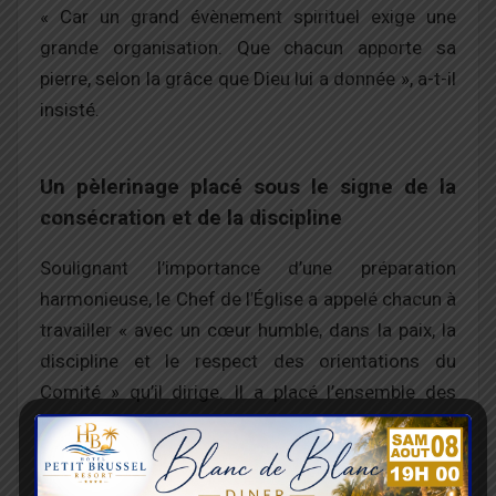
« Car un grand évènement spirituel exige une
grande organisation. Que chacun apporte sa
pierre, selon la grâce que Dieu lui a donnée », a-t-il
insisté.
Un pèlerinage placé sous le signe de la
consécration et de la discipline
Soulignant l’importance d’une préparation
harmonieuse, le Chef de l’Église a appelé chacun à
travailler « avec un cœur humble, dans la paix, la
discipline et le respect des orientations du
Comité » qu’il dirige. Il a placé l’ensemble des
préparatifs et le pèlerinage lui-même sous l’action
du Saint-Esprit, demandant au Seigneur « la
sagesse, la santé, les moyens nécessaires, et