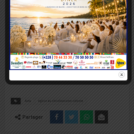
surtout l’unité, afin que Son nom soit glorifié ».
Pour clore son allocution, le Révérend Pasteur
Naphtal Kossi AGBI a prononcé une prière
puissante.
« Que le Dieu d’Oschofa marche devant nous. Que
Sa lumière éclaire chacune de nos décisions. Que
Sa présence guide toutes nos activités », a t-il
conclu.
Actu
église du christianisme céleste
Partager