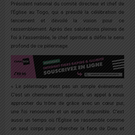
Président national du comité directeur et chef de
l’Église au Togo, qui a présidé la célébration de
lancement et dévoilé la vision pour ce
rassemblement. Après des salutations pleines de
foi à l’assemblée, le chef spirituel a défini le sens
profond de ce pèlerinage.
« Le pèlerinage n’est pas un simple événement.
C’est un cheminement spirituel, un appel à nous
approcher du trône de grâce avec un cœur pur,
une foi renouvelée et un esprit disponible. C’est
aussi un temps où l’Église se rassemble comme
un seul corps pour chercher la face de Dieu et