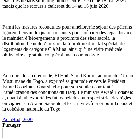
Nas. Les départs sont programmés entre le 16 et le 18 mai 2026,
tandis que les retours s’étaleront du 14 au 16 juin 2026.
Parmi les mesures reconduites pour améliorer le séjour des pèlerins
figurent l’envoi de quatre cuisiniers pour préparer des repas locaux,
le maintien d’hébergements à proximité des sites sacrés, la
distribution d’eau de Zamzam, la fourniture d’un kit spécial, des
logements de catégorie C à Mina, ainsi qu’une visite médicale
obligatoire et gratuite couplée à une assurance-vie.
Au cours de la cérémonie, El Hadj Sanni Karim, au nom de l’Union
Musulmane du Togo, a exprimé sa gratitude envers le Président
Faure Essozimna Gnassingbé pour son soutien constant à
l’amélioration des conditions du Hadj. Le ministre Awaté Hodabalo
a, quant à lui, exhorté les futurs pèlerins au respect strict des règles
en vigueur en Arabie Saoudite et les a invités à prier pour la paix et
la cohésion nationale au Togo.
Actu
Hadj 2026
Partager