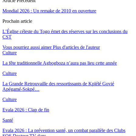
Article Précédent
Mondial 2026 : Un remake de 2010 en ouverture
Prochain article
L’Église céleste du Togo émet des réserves sur les conclusions du
CST
Vous pourriez aussi aimer
Plus d'articles de l'auteur
Culture
La fête traditionnelle Agbogboza n’aura pas lieu cette année
Culture
La Grande Retrouvaille des ressortissants de Kplélé Govié
Apégamé-Sokpé…
Culture
Evala 2026 : Clap de fin
Santé
Evala 2026 : La prévention santé, un combat parallèle des Clubs
SOS Docteur TV dans…