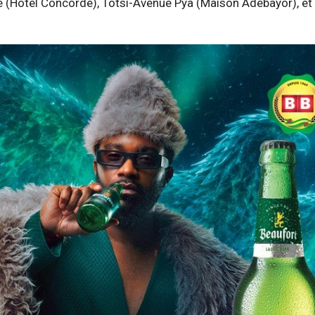
 (Hôtel Concorde), Totsi-Avenue Pya (Maison Adébayor), et