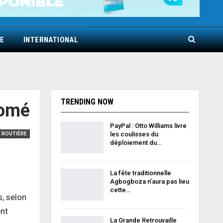
E
INTERNATIONAL
TRENDING NOW
Lomé
PayPal : Otto Williams livre
les coulisses du
 ROUTIÈRE
déploiement du…
La fête traditionnelle
Agbogboza n’aura pas lieu
cette…
s, selon
ent
La Grande Retrouvaille