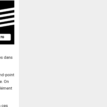
nes dans
nd-point
e. On
Clément
à ces