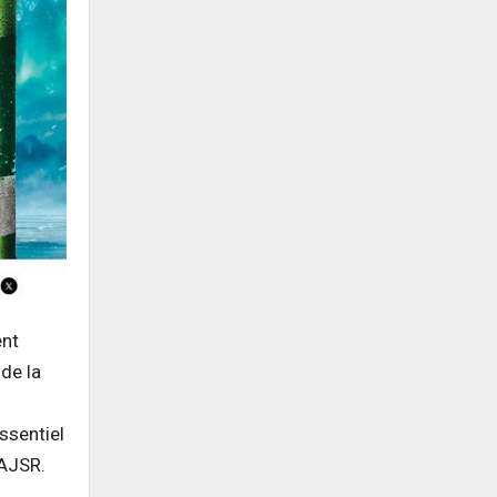
ent
 de la
ssentiel
l’AJSR.