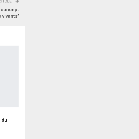
RTICLE
e concept
vivants’’
x
s du