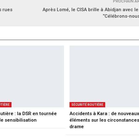
PROCHAIN A
s rues
Après Lomé, le CISA brille à Abidjan avec l
‘’Célébrons-nous 
UTIÈRE
SÉCURITÉ ROUTIÈRE
utière : la DSR en tournée
Accidents à Kara : de nouveau
e sensibilisation
éléments sur les circonstance
drame