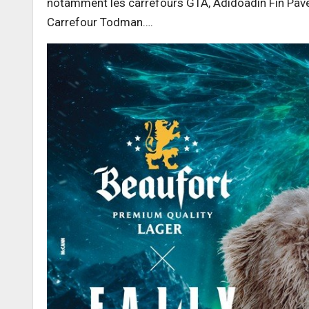
notamment les carrefours GTA, Adidoadin Fin Pavé
Carrefour Todman….