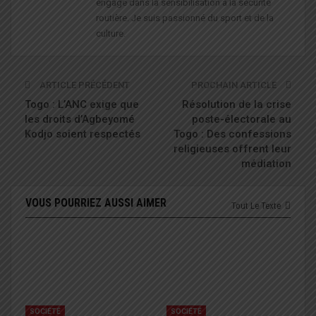
engagé dans la sensibilisation à la sécurité
routière. Je suis passionné du sport et de la
culture.
ARTICLE PRÉCÉDENT
PROCHAIN ARTICLE
Togo : L’ANC exige que
Résolution de la crise
les droits d’Agbeyomé
poste-électorale au
Kodjo soient respectés
Togo : Des confessions
religieuses offrent leur
médiation
VOUS POURRIEZ AUSSI AIMER
Tout Le Texte
SOCIÉTÉ
SOCIÉTÉ