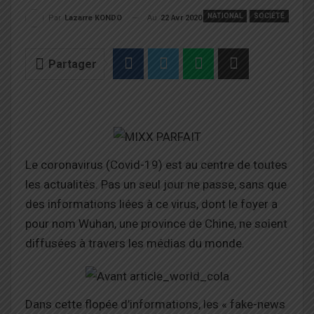
NATIONAL
SOCIÉTÉ
Au
22 Avr 2020
Par
Lazarre KONDO
Partager
Le coronavirus (Covid-19) est au centre de toutes
les actualités. Pas un seul jour ne passe, sans que
des informations liées à ce virus, dont le foyer a
pour nom Wuhan, une province de Chine, ne soient
diffusées à travers les médias du monde.
Dans cette flopée d’informations, les « fake-news