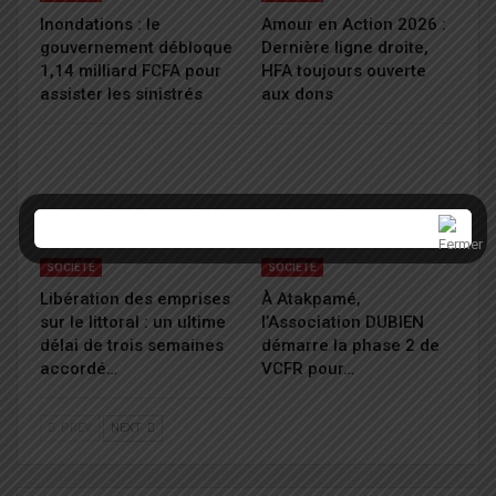
Inondations : le
Amour en Action 2026 :
gouvernement débloque
Dernière ligne droite,
1,14 milliard FCFA pour
HFA toujours ouverte
assister les sinistrés
aux dons
SOCIÉTÉ
SOCIÉTÉ
Libération des emprises
À Atakpamé,
sur le littoral : un ultime
l’Association DUBIEN
délai de trois semaines
démarre la phase 2 de
accordé…
VCFR pour…
PREV
NEXT