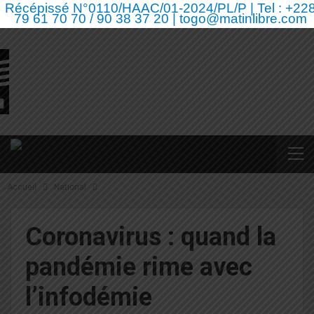
Récépissé N°0110/HAAC/01-2024/PL/P | Tel : +22
79 61 70 70 / 90 38 37 20 | togo@matinlibre.com
Accueil
National
Coronavirus : quand la
pandémie rime avec
l’infodémie