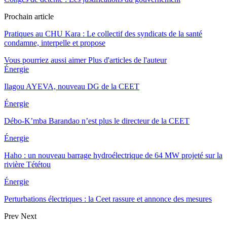
Prochain article
Pratiques au CHU Kara : Le collectif des syndicats de la santé
condamne, interpelle et propose
Vous pourriez aussi aimer
Plus d'articles de l'auteur
Énergie
Ilagou AYEVA, nouveau DG de la CEET
Énergie
Débo-K’mba Barandao n’est plus le directeur de la CEET
Énergie
Haho : un nouveau barrage hydroélectrique de 64 MW projeté sur la
rivière Tététou
Énergie
Perturbations électriques : la Ceet rassure et annonce des mesures
Prev
Next