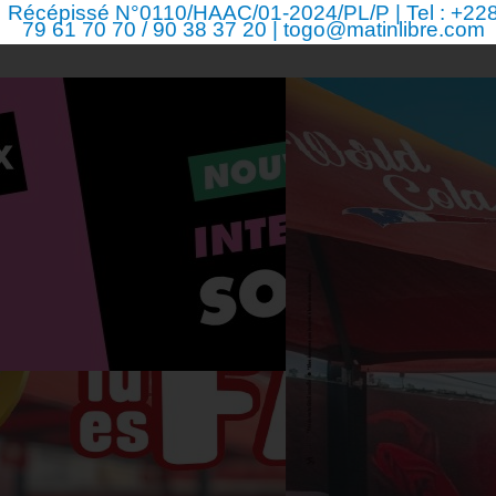
Récépissé N°0110/HAAC/01-2024/PL/P | Tel : +22
79 61 70 70 / 90 38 37 20 | togo@matinlibre.com