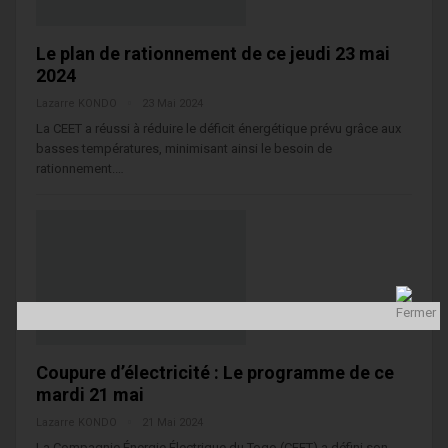
Le plan de rationnement de ce jeudi 23 mai
2024
Lazarre KONDO
23 Mai 2024
La CEET a réussi à réduire le déficit énergétique prévu grâce aux
basses températures, minimisant ainsi le besoin de
rationnement.…
Coupure d’électricité : Le programme de ce
mardi 21 mai
Lazarre KONDO
21 Mai 2024
La Compagnie Énergie Électrique du Togo (CEET) a défini son