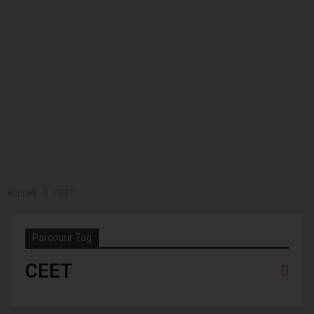
Accueil
CEET
Parcourir Tag
CEET