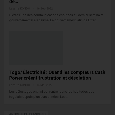
de…
Lazarre KONDO
16 Sep 2022
C'était l'une des communications écoutées au dernier séminaire
gouvernemental à Kpalimé. Le gouvernement, afin de lutter…
Togo/ Électricité : Quand les compteurs Cash
Power créent frustration et désolation
Lazarre KONDO
14 Mai 2022
Les délestages ont fini par rentrer dans les habitudes des
togolais depuis plusieurs années. Les…
ARTICLES PLUS ANCIENS