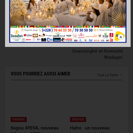
ARTICLE PRÉCÉDENT
PROCHAIN ARTICLE
Romuald Wadagni à
Économie,
Lomé
infrastructures,
sécurité au cœur des
échanges entre Faure
Gnassingbé et Romuald
Wadagni
VOUS POURRIEZ AUSSI AIMER
Tout Le Texte
ÉNERGIE
ÉNERGIE
Ilagou AYEVA, nouveau
Haho : un nouveau