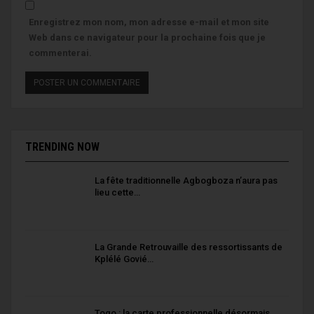
Enregistrez mon nom, mon adresse e-mail et mon site
Web dans ce navigateur pour la prochaine fois que je
commenterai.
TRENDING NOW
La fête traditionnelle Agbogboza n’aura pas
lieu cette…
La Grande Retrouvaille des ressortissants de
Kplélé Govié…
Togo : la carte professionnelle désormais