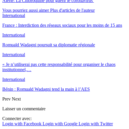
Alerte: La Chloroquine pour guérir le coronavirus
Vous pourriez aussi aimer
Plus d'articles de l'auteur
International
France : Interdiction des réseaux sociaux pour les moins de 15 ans
International
Romuald Wadagni poursuit sa diplomatie régionale
International
« Je n’utiliserai pas cette responsabilité pour organiser le chaos
institutionnel,…
International
Bénin : Romuald Wadagni tend la main à l’AES
Prev
Next
Laisser un commentaire
Connecter avec:
Login with Facebook
Login with Google
Login with Twitter