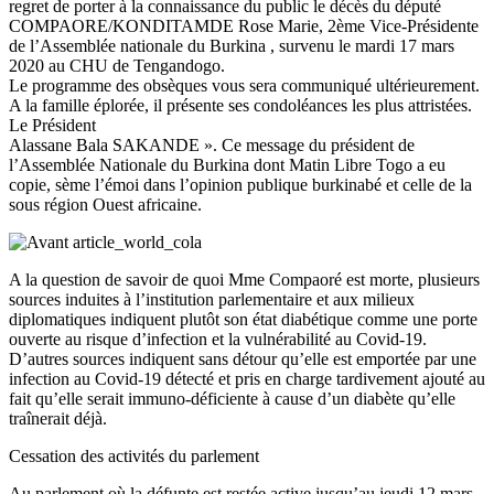
regret de porter à la connaissance du public le décès du député
COMPAORE/KONDITAMDE Rose Marie, 2ème Vice-Présidente
de l’Assemblée nationale du Burkina , survenu le mardi 17 mars
2020 au CHU de Tengandogo.
Le programme des obsèques vous sera communiqué ultérieurement.
A la famille éplorée, il présente ses condoléances les plus attristées.
Le Président
Alassane Bala SAKANDE ». Ce message du président de
l’Assemblée Nationale du Burkina dont Matin Libre Togo a eu
copie, sème l’émoi dans l’opinion publique burkinabé et celle de la
sous région Ouest africaine.
A la question de savoir de quoi Mme Compaoré est morte, plusieurs
sources induites à l’institution parlementaire et aux milieux
diplomatiques indiquent plutôt son état diabétique comme une porte
ouverte au risque d’infection et la vulnérabilité au Covid-19.
D’autres sources indiquent sans détour qu’elle est emportée par une
infection au Covid-19 détecté et pris en charge tardivement ajouté au
fait qu’elle serait immuno-déficiente à cause d’un diabète qu’elle
traînerait déjà.
Cessation des activités du parlement
Au parlement où la défunte est restée active jusqu’au jeudi 12 mars