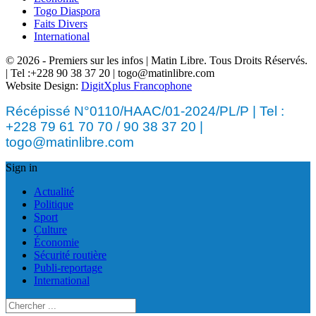
Togo Diaspora
Faits Divers
International
© 2026 - Premiers sur les infos | Matin Libre. Tous Droits Réservés.
| Tel :+228 90 38 37 20 | togo@matinlibre.com
Website Design:
DigitXplus Francophone
Récépissé N°0110/HAAC/01-2024/PL/P | Tel :
+228 79 61 70 70 / 90 38 37 20 |
togo@matinlibre.com
Sign in
Actualité
Politique
Sport
Culture
Économie
Sécurité routière
Publi-reportage
International