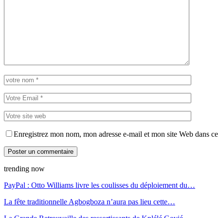
Enregistrez mon nom, mon adresse e-mail et mon site Web dans ce 
trending now
PayPal : Otto Williams livre les coulisses du déploiement du…
La fête traditionnelle Agbogboza n’aura pas lieu cette…