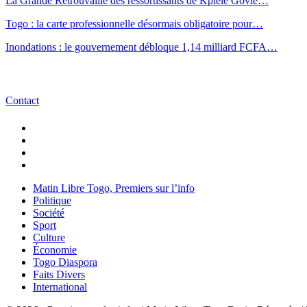
La Grande Retrouvaille des ressortissants de Kplélé Govié…
Togo : la carte professionnelle désormais obligatoire pour…
Inondations : le gouvernement débloque 1,14 milliard FCFA…
Contact
Matin Libre Togo, Premiers sur l’info
Politique
Société
Sport
Culture
Économie
Togo Diaspora
Faits Divers
International