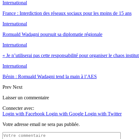
International
France : Interdiction des réseaux sociaux pour les moins de 15 ans
International
Romuald Wadagni poursuit sa diplomatie régionale
International
« Je n’utiliserai pas cette responsabilité pour organiser le chaos instit
International
Bénin : Romuald Wadagni tend la main à l’AES
Prev
Next
Laisser un commentaire
Connecter avec:
Login with Facebook
Login with Google
Login with Twitter
Votre adresse email ne sera pas publiée.