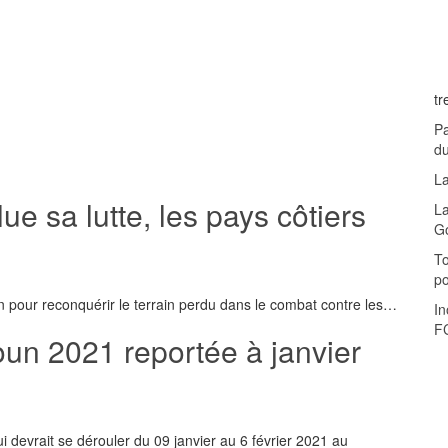
tr
Pa
d
La
ue sa lutte, les pays côtiers
La
G
To
p
mun pour reconquérir le terrain perdu dans le combat contre les…
In
F
un 2021 reportée à janvier
 devrait se dérouler du 09 janvier au 6 février 2021 au