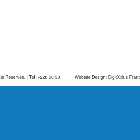
its Réservés. | Tel :+228 90 38
Website Design:
DigitXplus Fra