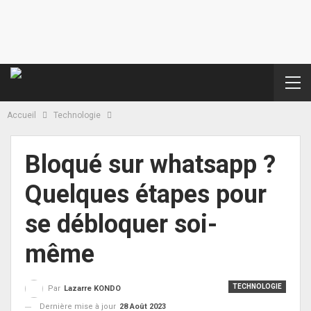
Accueil
Technologie
Bloqué sur whatsapp ?
Quelques étapes pour
se débloquer soi-
même
TECHNOLOGIE
Par
Lazarre KONDO
Dernière mise à jour
28 Août 2023