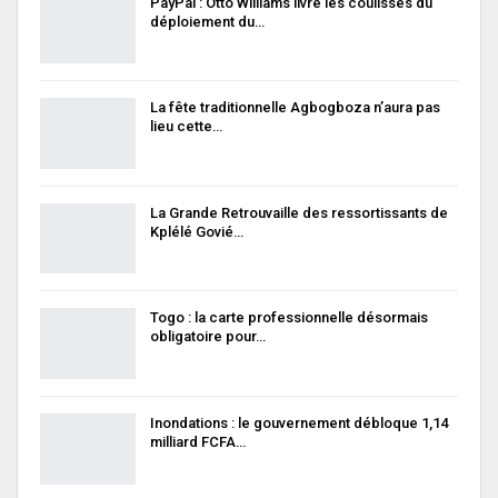
PayPal : Otto Williams livre les coulisses du
déploiement du…
La fête traditionnelle Agbogboza n’aura pas
lieu cette…
La Grande Retrouvaille des ressortissants de
Kplélé Govié…
Togo : la carte professionnelle désormais
obligatoire pour…
Inondations : le gouvernement débloque 1,14
milliard FCFA…