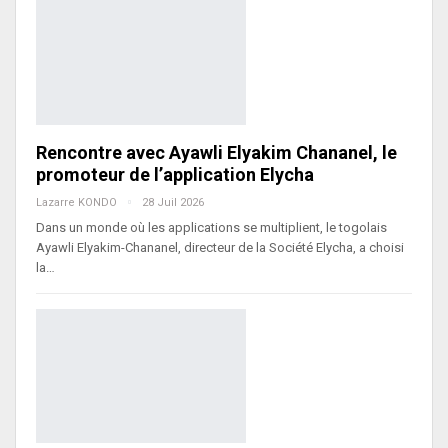
Rencontre avec Ayawli Elyakim Chananel, le
promoteur de l’application Elycha
Lazarre KONDO
28 Juil 2026
Dans un monde où les applications se multiplient, le togolais
Ayawli Elyakim-Chananel, directeur de la Société Elycha, a choisi
la…