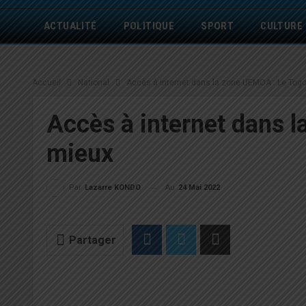
ACTUALITÉ
POLITIQUE
SPORT
CULTURE
Accueil
National
Accès à internet dans la zone UEMOA : Le Togo
Accès à internet dans l
mieux
Au
24 Mai 2022
Par
Lazarre KONDO
Partager