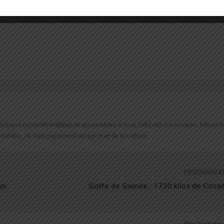
ent de l’économie numérique au Togo.
formations compréhensibles et accessibles à tous, telle est ma mission. Récemm
routière. Je suis passionné du sport et de la culture.
PROCHAIN A
on
Golfe de Guinée : 1730 kilos de Cocaï