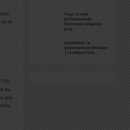
ides.
Togo : la carte
professionnelle
 de la
désormais obligatoire
pour…
Inondations : le
gouvernement débloque
1,14 milliard FCFA…
TTH),
OA Au-
s prix
offre