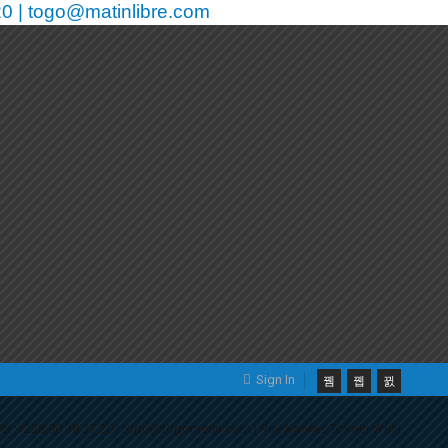
0 | togo@matinlibre.com
Sign In