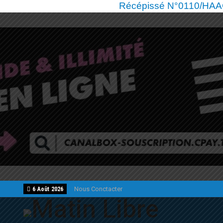
Récépissé N°0110/HAAC/
Nous Conctacter
6 Août 2026