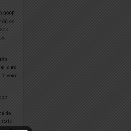
30.000F
(ii) en
 200
ois
rifs
ailleurs
d’Ivoire
Togo
hé de
, Café
rifs des