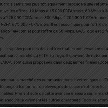
it, trois semaines plus tôt, également procédé à une refonte
 5 nouvelles offres: 10 Mbps à 15 000 FCFA/mois, 60 Mbps à 
 à 125 000 FCFA/mois, 300 Mbps à 200.000 F CFA/mois et 
 FCFA à 75 000 FCFA/mois. Il en ressort que pour l’offre de
 Togo Telecom et pour l’offre de 50 Mbps, GVA Togo est 2 f
om.
plus rapides pour ses deux offres tout en conservant ses ta
isif sur le marché du FTTH au Togo. Il convient de noter par 
EMOA, sont aussi proposées dans deux autres filiales (Côte 
ement sur le marché des communications électroniques au 
énonçant les tarifs trop élevés, n’a de cesse d’exhorter les
sonnables. Prenant acte de cette avancée majeure sur le marc
ogo et encourage vivement les autres opérateurs Togo Telecom
e s’inscrire véritablement dans la dynamique baissière des ta