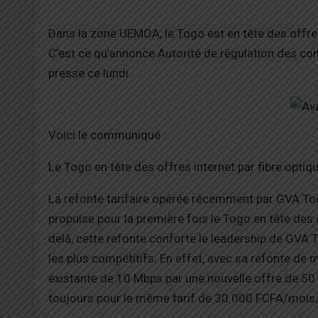
Dans la zone UEMOA, le Togo est en tête des offres 
C’est ce qu’annonce Autorité de régulation des com
presse ce lundi.
Voici le communiqué :
Le Togo en tête des offres internet par fibre opti
La refonte tarifaire opérée récemment par GVA Togo
propulse pour la première fois le Togo en tête des
delà, cette refonte conforte le leadership de GVA T
les plus compétitifs. En effet, avec sa refonte de
existante de 10 Mbps par une nouvelle offre de 5
toujours pour le même tarif de 30 000 FCFA/mois, 