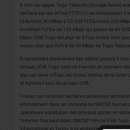
A titre de rappel, Togo Telecom (Groupe Axian) ava
tarifaire sur les offres FTTH (1) en introduisant
CFA/mois, 80 Mbps à 55 000 FCFA/mois, 200 Mbps
modifiant l’offre de 100 Mbps qui passe de 49 000
Mbps, GVA Togo est plus de 4 fois moins cher que
moins cher que l’offre de 60 Mbps de Togo Telec
En proposant dorénavant des débits jusqu’à 5 fois 
initiaux, GVA Togo vient de franchir un tournant déc
que ces deux offres, les moins chères de la zone U
et Burkina Faso) du groupe GVA
Toutes ces refontes tarifaires observées dernièr
interviennent dans un contexte où l’ARCEP, tout en d
opérateurs à pratiquer des prix plus justes et rai
l’Internet fixe haut débit, l’ARCEP félicite GVA T
Informatique et Teolis, à lui emboiter le pas afin d