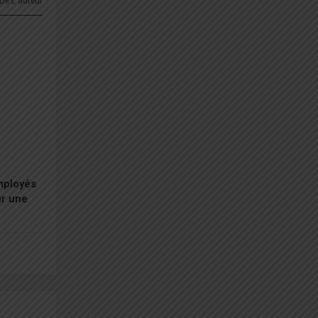
 De L'auteur
employés
ur une