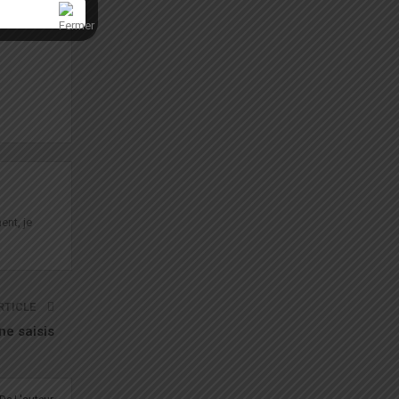
ent, je
RTICLE
ne saisis