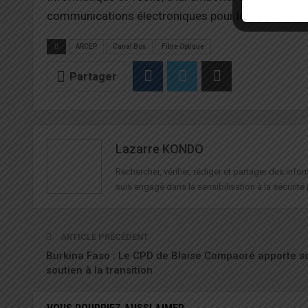
communications électroniques pour le développem
ARCEP
Canal Box
Fibre Optique
Partager
Lazarre KONDO
Rechercher, vérifier, rédiger et partager des in
suis engagé dans la sensibilisation à la sécurité 
ARTICLE PRÉCÉDENT
Burkina Faso : Le CPD de Blaise Compaoré apporte s
soutien à la transition