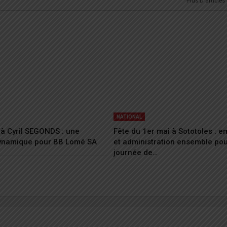
Plus D'articles
NATIONAL
à Cyril SEGONDS : une
Fête du 1er mai à Sototoles : 
dynamique pour BB Lomé SA
et administration ensemble po
journée de…