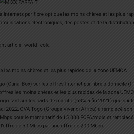
Internets par fibre optique les moins chères et les plus rap
munications électroniques, des postes et de la distribution
que les moins chères et les plus rapides de la zone UEMOA
 (Canal Box) sur les offres Internet par fibre à domicile (F
 offres les moins chères et les plus rapides de la zone UEM
ogo tant sur les parts de marché (63% à fin 2021) que sur le
 mai 2022, GVA Togo (Groupe Vivendi Africa) a remplacé son 
0 Mbps pour le même tarif de 15 000 FCFA/mois et remplacé
l’offre de 50 Mbps par une offre de 200 Mbps.