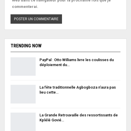
Web dans ce navigateur pour la prochaine fois que je
commenterai.
TRENDING NOW
PayPal : Otto Williams livre les coulisses du
déploiement du…
La fête traditionnelle Agbogboza n’aura pas
lieu cette…
La Grande Retrouvaille des ressortissants de
Kplélé Govié…