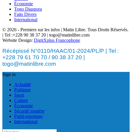
Économie
Togo Diaspora
Faits Divers
International
© 2026 - Premiers sur les infos | Matin Libre. Tous Droits Réservés.
| Tel :+228 90 38 37 20 | togo@matinlibre.com
Website Design:
DigitXplus Francophone
Récépissé N°0110/HAAC/01-2024/PL/P | Tel :
+228 79 61 70 70 / 90 38 37 20 |
togo@matinlibre.com
Sign in
Actualité
Politique
Sport
Culture
Économie
Sécurité routière
Publi-reportage
International