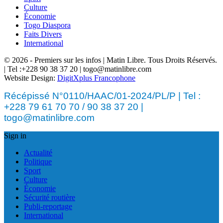
Culture
Économie
Togo Diaspora
Faits Divers
International
© 2026 - Premiers sur les infos | Matin Libre. Tous Droits Réservés.
| Tel :+228 90 38 37 20 | togo@matinlibre.com
Website Design:
DigitXplus Francophone
Récépissé N°0110/HAAC/01-2024/PL/P | Tel :
+228 79 61 70 70 / 90 38 37 20 |
togo@matinlibre.com
Sign in
Actualité
Politique
Sport
Culture
Économie
Sécurité routière
Publi-reportage
International