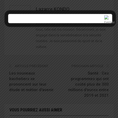
Lazarre KONDO
Rechercher, vérifier, rédiger et partager des
informations compréhensibles et accessibles à
tous, telle est ma mission. Récemment, je suis
engagé dans la sensibilisation à la sécurité
routière. Je suis passionné du sport et de la
culture.
ARTICLE PRÉCÉDENT
PROCHAIN ARTICLE
Les nouveaux
Santé : Ces
bacheliers se
programmes qui ont
prononcent sur leur
coûté plus de 300
étude et métier d'avenir
millions d'euros entre
2019 et 2021
VOUS POURRIEZ AUSSI AIMER