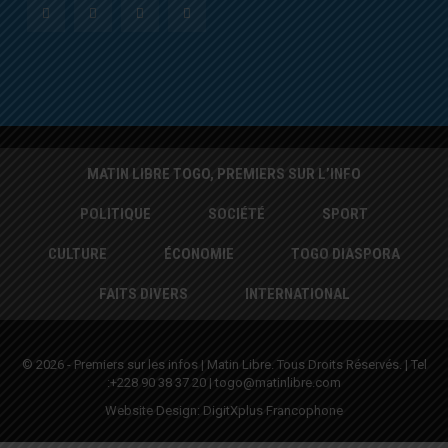
MATIN LIBRE TOGO, PREMIERS SUR L’INFO
POLITIQUE
SOCIÉTÉ
SPORT
CULTURE
ÉCONOMIE
TOGO DIASPORA
FAITS DIVERS
INTERNATIONAL
© 2026 - Premiers sur les infos | Matin Libre. Tous Droits Réservés. | Tel
:+228 90 38 37 20 | togo@matinlibre.com
Website Design:
DigitXplus Francophone