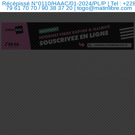
Récépissé N°0110/HAAC/01-2024/PL/P | Tel : +22
79 61 70 70 / 90 38 37 20 | togo@matinlibre.com