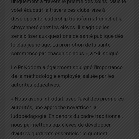
uniquement à travers le prisme des soins. Mais le
volet éducatif, à travers ces clubs, vise à
développer le leadership transformationnel et la
citoyenneté chez les élèves. Il s’agit de les
sensibiliser aux questions de santé publique dès
le plus jeune âge. La promotion de la santé
commence par chacun de nous », a t-il indiqué.
Le Pr Kodom a également souligné l’importance
de la méthodologie employée, saluée par les
autorités éducatives.
« Nous avons introduit, avec l’aval des premières
autorités, une approche novatrice : la
ludopédagogie. En dehors du cadre traditionnel,
nous permettons aux élèves de développer
d’autres quotients essentiels : le quotient