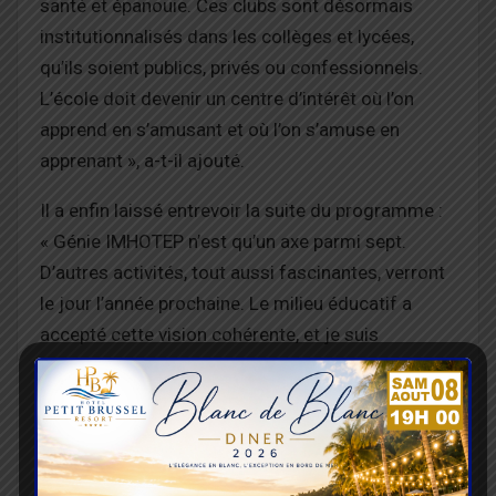
santé et épanouie. Ces clubs sont désormais
institutionnalisés dans les collèges et lycées,
qu’ils soient publics, privés ou confessionnels.
L’école doit devenir un centre d’intérêt où l’on
apprend en s’amusant et où l’on s’amuse en
apprenant », a-t-il ajouté.
Il a enfin laissé entrevoir la suite du programme :
« Génie IMHOTEP n’est qu’un axe parmi sept.
D’autres activités, tout aussi fascinantes, verront
le jour l’année prochaine. Le milieu éducatif a
accepté cette vision cohérente, et je suis
convaincu que nous assisterons à un engouement
encore plus grand. »
En remportant cette édition 2026, le Lycée
d’Adétikopé inscrit son nom au palmarès de cette