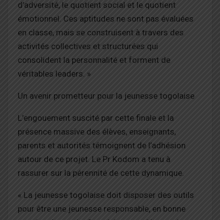
d’adversité, le quotient social et le quotient
émotionnel. Ces aptitudes ne sont pas évaluées
en classe, mais se construisent à travers des
activités collectives et structurées qui
consolident la personnalité et forment de
véritables leaders. »
Un avenir prometteur pour la jeunesse togolaise
L’engouement suscité par cette finale et la
présence massive des élèves, enseignants,
parents et autorités témoignent de l’adhésion
autour de ce projet. Le Pr Kodom a tenu à
rassurer sur la pérennité de cette dynamique.
« La jeunesse togolaise doit disposer des outils
pour être une jeunesse responsable, en bonne