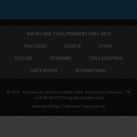
MATIN LIBRE TOGO, PREMIERS SUR L’INFO
POLITIQUE
SOCIÉTÉ
SPORT
CULTURE
ÉCONOMIE
TOGO DIASPORA
FAITS DIVERS
INTERNATIONAL
© 2026 - Premiers sur les infos | Matin Libre. Tous Droits Réservés. | Tel
:+228 90 38 37 20 | togo@matinlibre.com
Website Design:
DigitXplus Francophone