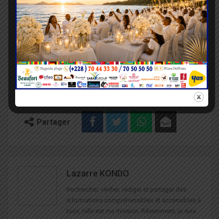
compétition qui, au-delà de la compétition,
célèbre l’intelligence collective et la promesse
d’une éducation togolaise en pleine mutation.
Rendez-vous est déjà pris pour la prochaine
édition, qui s’annonce riche en surprises et en
vocations.
Actu
Finale 2026
Jeu Génie Imhotep
Partager
Lazarre KONDO
Rechercher, vérifier, rédiger et partager des
informations compréhensibles et accessibles à
tous, telle est ma mission. Récemment, je suis