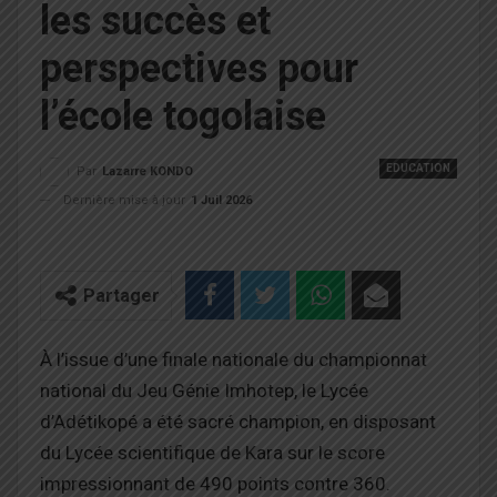
les succès et
perspectives pour
l’école togolaise
EDUCATION
Par
Lazarre KONDO
Dernière mise à jour
1 Juil 2026
Partager
À l’issue d’une finale nationale du championnat
national du Jeu Génie Imhotep, le Lycée
d’Adétikopé a été sacré champion, en disposant
du Lycée scientifique de Kara sur le score
impressionnant de 490 points contre 360.