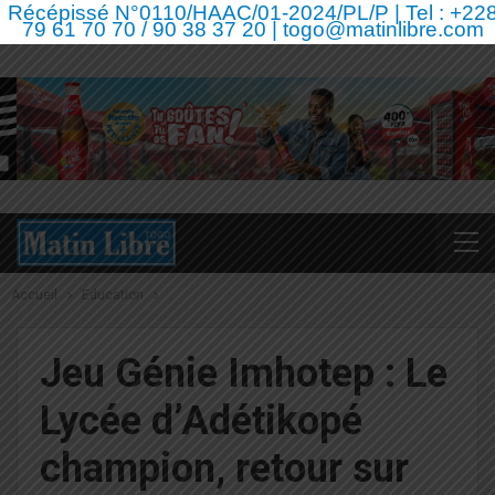
Récépissé N°0110/HAAC/01-2024/PL/P | Tel : +22
79 61 70 70 / 90 38 37 20 | togo@matinlibre.com
Accueil
Education
Jeu Génie Imhotep : Le
Lycée d’Adétikopé
champion, retour sur