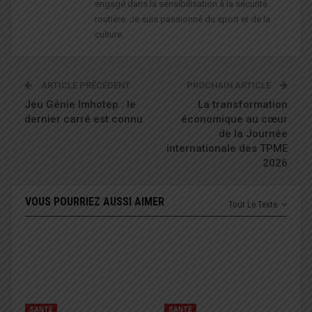
engagé dans la sensibilisation à la sécurité
routière. Je suis passionné du sport et de la
culture.
ARTICLE PRÉCÉDENT
PROCHAIN ARTICLE
Jeu Génie Imhotep : le
La transformation
dernier carré est connu
économique au cœur
de la Journée
internationale des TPME
2026
VOUS POURRIEZ AUSSI AIMER
Tout Le Texte
SANTÉ
SANTÉ