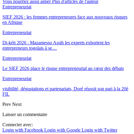
Vous pourriez aussi aimer
Plus d'articles de l'auteur
Entrepreneuriat
SIEF 2026 : les femmes entrepreneures face aux nouveaux risques
en Afrique
Entrepreneuriat
Di-kéti 2026 : Mazamesso Assih les experts exhortent les
entrepreneurs togolais à se…
Entrepreneuriat
Le SIEF 2026 place le risque entrepreneurial au cœur des débats
Entrepreneuriat
visibilité, dégustations et partenariats, Doré réussit son pari à la 20è
FIL
Prev
Next
Laisser un commentaire
Connecter avec:
Login with Facebook
Login with Google
Login with Twitter