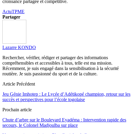
croissance partagée et compétitive.
Actu
TPME
Partager
Lazarre KONDO
Rechercher, vérifier, rédiger et partager des informations
compréhensibles et accessibles à tous, telle est ma mission.
Récemment, je suis engagé dans la sensibilisation à la sécurité
routière. Je suis passionné du sport et de la culture.
Article Précédent
Jeu Génie Imhotep : Le Lycée d’Adétikopé champion, retour sur les
succès et perspectives pour l’école togolaise
Prochain article
Chute d’arbre sur le Boulevard Eyadéma : Intervention rapide des
secours, le Colonel Madjoulba sur place