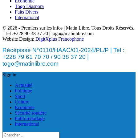
Économie
Togo Diaspora
Faits Divers
International
© 2026 - Premiers sur les infos | Matin Libre. Tous Droits Réservés.
| Tel :+228 90 38 37 20 | togo@matinlibre.com
Website Design:
DigitXplus Francophone
Récépissé N°0110/HAAC/01-2024/PL/P | Tel :
+228 79 61 70 70 / 90 38 37 20 |
togo@matinlibre.com
Sign in
Actualité
Politique
Sport
Culture
Économie
Sécurité routière
Publi-reportage
International