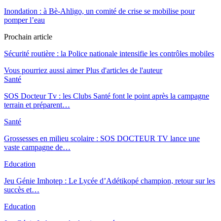
Inondation : à Bè-Ahligo, un comité de crise se mobilise pour
pomper l’eau
Prochain article
Sécurité routière : la Police nationale intensifie les contrôles mobiles
Vous pourriez aussi aimer
Plus d'articles de l'auteur
Santé
SOS Docteur Tv : les Clubs Santé font le point après la campagne
terrain et préparent…
Santé
Grossesses en milieu scolaire : SOS DOCTEUR TV lance une
vaste campagne de…
Education
Jeu Génie Imhotep : Le Lycée d’Adétikopé champion, retour sur les
succès et…
Education