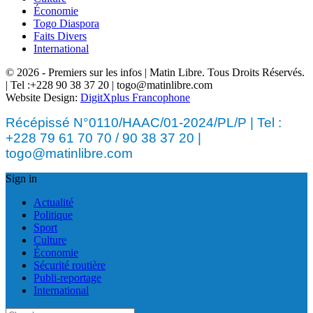
Économie
Togo Diaspora
Faits Divers
International
© 2026 - Premiers sur les infos | Matin Libre. Tous Droits Réservés.
| Tel :+228 90 38 37 20 | togo@matinlibre.com
Website Design:
DigitXplus Francophone
Récépissé N°0110/HAAC/01-2024/PL/P | Tel :
+228 79 61 70 70 / 90 38 37 20 |
togo@matinlibre.com
Sign in
Actualité
Politique
Sport
Culture
Économie
Sécurité routière
Publi-reportage
International