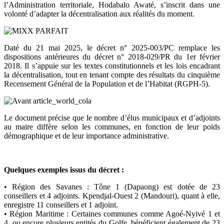
l’Administration territoriale, Hodabalo Awaté, s’inscrit dans une
volonté d’adapter la décentralisation aux réalités du moment.
Daté du 21 mai 2025, le décret n° 2025-003/PC remplace les
dispositions antérieures du décret n° 2018-029/PR du 1er février
2018. Il s’appuie sur les textes constitutionnels et les lois encadrant
la décentralisation, tout en tenant compte des résultats du cinquième
Recensement Général de la Population et de l’Habitat (RGPH-5).
Le document précise que le nombre d’élus municipaux et d’adjoints
au maire diffère selon les communes, en fonction de leur poids
démographique et de leur importance administrative.
Quelques exemples issus du décret :
• Région des Savanes : Tône 1 (Dapaong) est dotée de 23
conseillers et 4 adjoints. Kpendjal-Ouest 2 (Mandouri), quant à elle,
enregistre 11 conseillers et 1 adjoint.
• Région Maritime : Certaines communes comme Agoé-Nyivé 1 et
4, ou encore plusieurs entités du Golfe, bénéficient également de 23