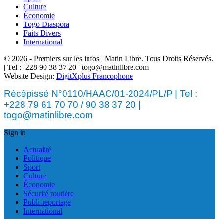
Culture
Économie
Togo Diaspora
Faits Divers
International
© 2026 - Premiers sur les infos | Matin Libre. Tous Droits Réservés.
| Tel :+228 90 38 37 20 | togo@matinlibre.com
Website Design:
DigitXplus Francophone
Récépissé N°0110/HAAC/01-2024/PL/P | Tel :
+228 79 61 70 70 / 90 38 37 20 |
togo@matinlibre.com
Sign in
Actualité
Politique
Sport
Culture
Économie
Sécurité routière
Publi-reportage
International