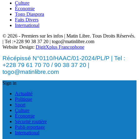
Culture
Économie
Togo Diaspora
Faits Divers
International
© 2026 - Premiers sur les infos | Matin Libre. Tous Droits Réservés.
| Tel :+228 90 38 37 20 | togo@matinlibre.com
Website Design:
DigitXplus Francophone
Récépissé N°0110/HAAC/01-2024/PL/P | Tel :
+228 79 61 70 70 / 90 38 37 20 |
togo@matinlibre.com
Sign in
Actualité
Politique
Sport
Culture
Économie
Sécurité routière
Publi-reportage
International