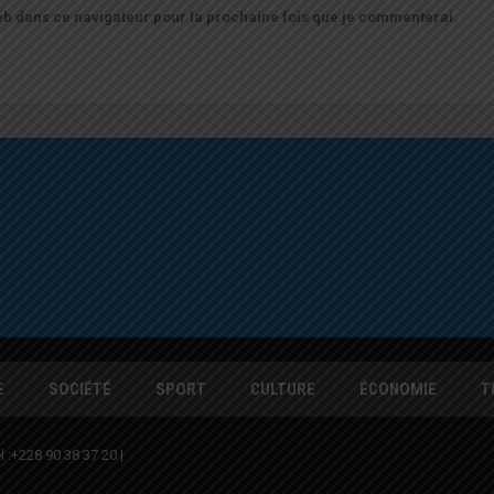
b dans ce navigateur pour la prochaine fois que je commenterai.
E
SOCIÉTÉ
SPORT
CULTURE
ÉCONOMIE
T
l :+228 90 38 37 20 |