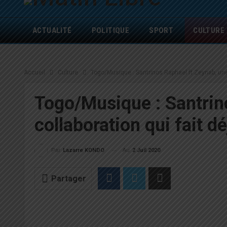
ACTUALITÉ
POLITIQUE
SPORT
CULTURE
Accueil
Culture
Togo/Musique : Santrinos Raphael ft Zeynab, une be
Togo/Musique : Santrino
collaboration qui fait dé
Au
2 Juil 2020
Par
Lazarre KONDO
Partager