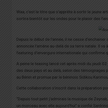
Waa, c’est le titre que s’apprête à sortir le jeune 
sortira bientôt sur les ondes pour le plaisir des fan
Depuis le début de l’année, il ne cesse d’enchainer 
annoncée l’amène au-delà de sa terre natale. Il va 
featuring d’envergure internationale qui confirme qu
A peine le teasing lancé cet après midi du jeudi 0
des deux pays et au delà, selon des témoignages 
au Bénin et promue par le béninois Sidikou Karimou,
Cette collaboration s’inscrit dans la préparation 
‘’Depuis tout petit j’admirais la musique de Zeynab, 
un morceau avec elle aujourd’hui’’ a confié Santrin