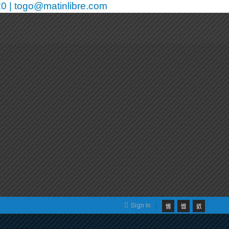
0 | togo@matinlibre.com
Sign In