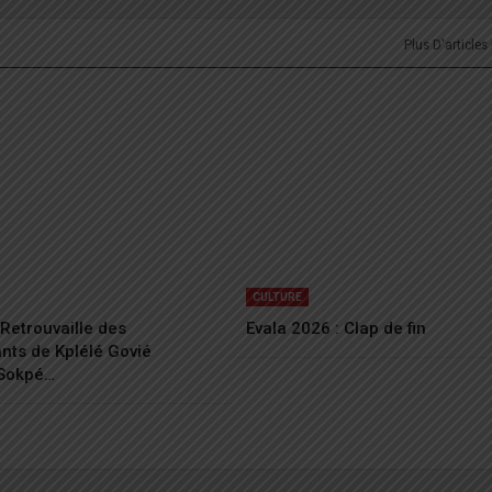
Plus D'articles
CULTURE
Retrouvaille des
Evala 2026 : Clap de fin
ants de Kplélé Govié
Sokpé…