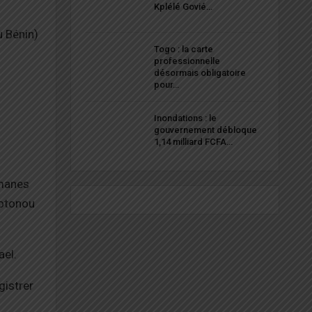
Kplélé Govié…
u Bénin)
Togo : la carte
professionnelle
désormais obligatoire
pour…
Inondations : le
gouvernement débloque
1,14 milliard FCFA…
omanes
Cotonou
ael.
gistrer