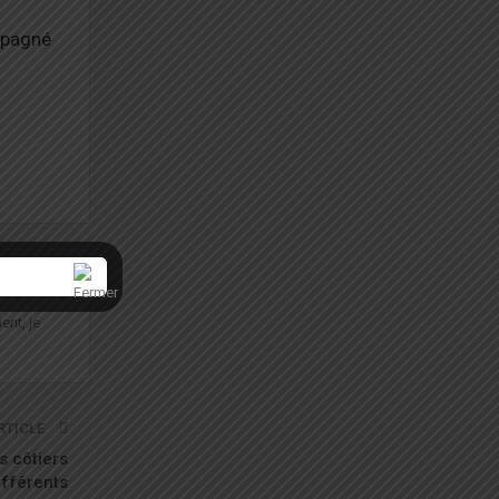
mpagné
ent, je
RTICLE
s côtiers
ifférents