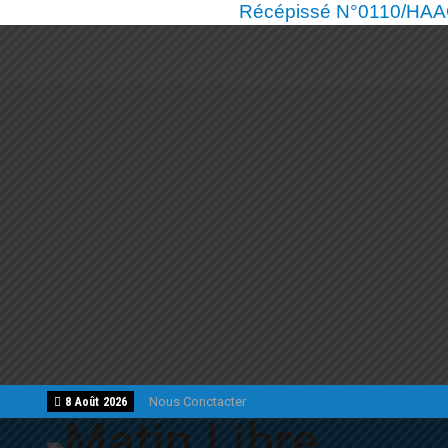
Récépissé N°0110/HAAC/
Nous Conctacter
8 Août 2026