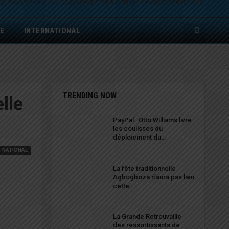
E
INTERNATIONAL
TRENDING NOW
lle
PayPal : Otto Williams livre
les coulisses du
déploiement du…
NATIONAL
La fête traditionnelle
Agbogboza n’aura pas lieu
cette…
La Grande Retrouvaille
des ressortissants de