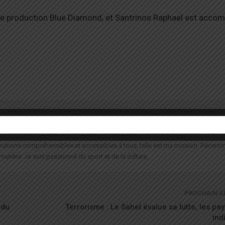
 de production Blue Diamond, et Santrinos Raphael est acco
formations compréhensibles et accessibles à tous, telle est ma mission. Récemm
routière. Je suis passionné du sport et de la culture.
PROCHAIN A
 du
Terrorisme : Le Sahel évalue sa lutte, les pay
ind