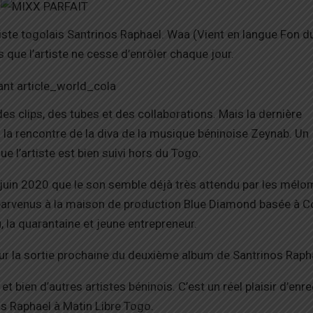
artiste togolais Santrinos Raphael. Waa (Vient en langue Fon d
s que l’artiste ne cesse d’enrôler chaque jour.
des clips, des tubes et des collaborations. Mais la dernière
à la rencontre de la diva de la musique béninoise Zeynab. Un
e l’artiste est bien suivi hors du Togo.
2 juin 2020 que le son semble déjà très attendu par les mél
parvenus à la maison de production Blue Diamond basée à 
 la quarantaine et jeune entrepreneur.
pour la sortie prochaine du deuxième album de Santrinos Raph
et bien d’autres artistes béninois. C’est un réel plaisir d’enre
os Raphael à Matin Libre Togo.