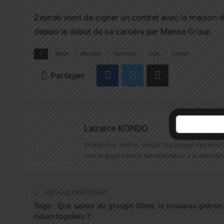
Zeynab vient de signer un contrat avec la maison
depuis le début de sa carrière par Mansa Group.
Benin
Musique
Santrinos
Togo
Zeynab
Partager
Lazarre KONDO
Rechercher, vérifier, rédiger et partager des in
suis engagé dans la sensibilisation à la sécurité 
ARTICLE PRÉCÉDENT
Togo : Que savoir du groupe Olam, le nouveau patron
coton togolais ?