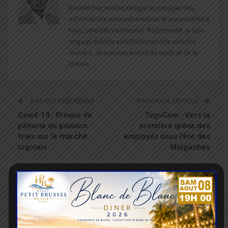
Rechercher, vérifier, rédiger et partager des
informations compréhensibles et accessibles à
tous, telle est ma mission. Récemment, je suis
engagé dans la sensibilisation à la sécurité
routière. Je suis passionné du sport et de la
culture.
ARTICLE PRÉCÉDENT
PROCHAIN ARTICLE
Covid-19 : Risque de
TogoCom : Vers la
pénurie du poisson
première grève des
frais sur le marché
employés sous l’ère des
togolais
Malgaches
VOUS POURRIEZ AUSSI AIMER
Tout Le Texte