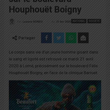
Houphouët Boigny
NATIONAL
SOCIÉTÉ
Au
21 Avr 2020
Par
Lazarre KONDO
Partager
Le corps sans vie d’un jeune homme gisant dans
le sang et ligoté est retrouvé ce mardi 21 avril
2020 à Lomé, précisément sur le boulevard Félix
Houphouët Boigny, en face de la clinique Barruet.