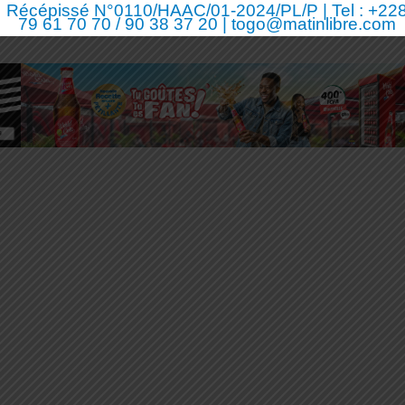
Récépissé N°0110/HAAC/01-2024/PL/P | Tel : +22
79 61 70 70 / 90 38 37 20 | togo@matinlibre.com