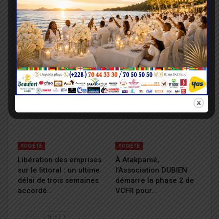
SOCIÉTÉ
SOCIÉTÉ
Inondations : le
Amour en Action 2026 :
gouvernement débloque
Dernière ligne droite,
1,14 milliard FCFA pour
HFA toujours ouverte
assister les sinistrés
aux dons
SOCIÉTÉ
SOCIÉTÉ
Libération des emprises
À Atakpamé,
sur le littoral : un ultime
l’Association DUBIEN
délai de trois semaines
démarre la phase 2 de
accordé…
VCFR pour…
PREV
NEXT