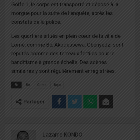
Golfe 1, le corps est transporté et déposé à la
morgue pour la suite de l’enquête, après les
constats de la police.
Les quartiers situés en plein cœur de la ville de
Lomé, comme Bè, Akodessewa, Gbényédzi sont
réputés comme des terreaux fertiles pour le
banditisme à grande échelle. Des scènes
similaires y sont régulièrement enregistrées.
Bè
Crime
Togo
Partager
Lazarre KONDO