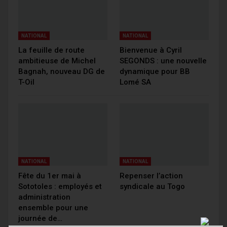
NATIONAL
NATIONAL
La feuille de route
Bienvenue à Cyril
ambitieuse de Michel
SEGONDS : une nouvelle
Bagnah, nouveau DG de
dynamique pour BB
T-Oil
Lomé SA
NATIONAL
NATIONAL
Fête du 1er mai à
Repenser l’action
Sototoles : employés et
syndicale au Togo
administration
ensemble pour une
journée de…