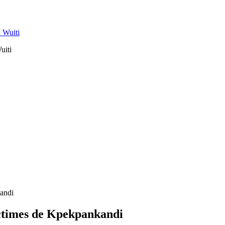
uiti
kandi
ictimes de Kpekpankandi