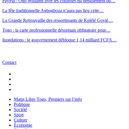
PayPal : Otto Williams livre les coulisses du déploiement du…
La fête traditionnelle Agbogboza n’aura pas lieu cette…
La Grande Retrouvaille des ressortissants de Kplélé Govié…
Togo : la carte professionnelle désormais obligatoire pour…
Inondations : le gouvernement débloque 1,14 milliard FCFA…
Contact
Matin Libre Togo, Premiers sur l’info
Politique
Société
Sport
Culture
Économie