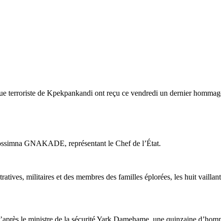
ttaque terroriste de Kpekpankandi ont reçu ce vendredi un dernier hom
ssossimna GNAKADE, représentant le Chef de l’État.
atives, militaires et des membres des familles éplorées, les huit vaillant
 D’après le ministre de la sécurité Yark Damehame, une quinzaine d’homm