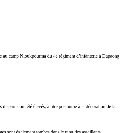
mage au camp Nioukpourma du 4e régiment d’infanterie à Dapaong.
s disparus ont été élevés, à titre posthume à la décoration de la
es sont également tombés dans le rang des assaillants.