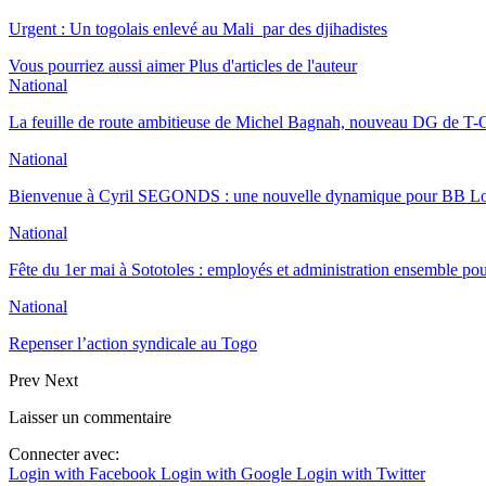
Urgent : Un togolais enlevé au Mali par des djihadistes
Vous pourriez aussi aimer
Plus d'articles de l'auteur
National
La feuille de route ambitieuse de Michel Bagnah, nouveau DG de T-O
National
Bienvenue à Cyril SEGONDS : une nouvelle dynamique pour BB 
National
Fête du 1er mai à Sototoles : employés et administration ensemble p
National
Repenser l’action syndicale au Togo
Prev
Next
Laisser un commentaire
Connecter avec:
Login with Facebook
Login with Google
Login with Twitter