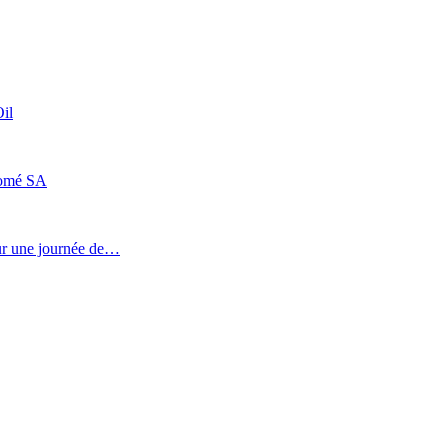
il
Lomé SA
our une journée de…