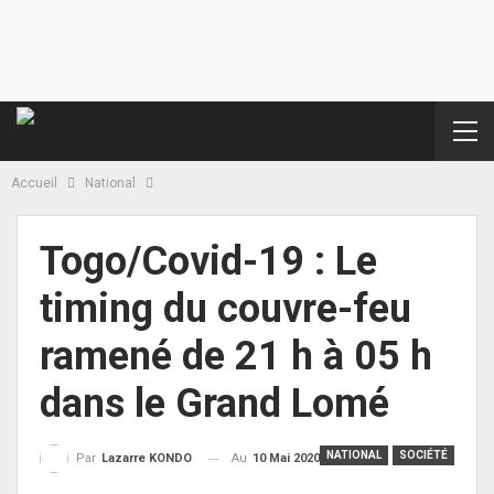
Accueil
National
Togo/Covid-19 : Le
timing du couvre-feu
ramené de 21 h à 05 h
dans le Grand Lomé
NATIONAL
SOCIÉTÉ
Au
10 Mai 2020
Par
Lazarre KONDO