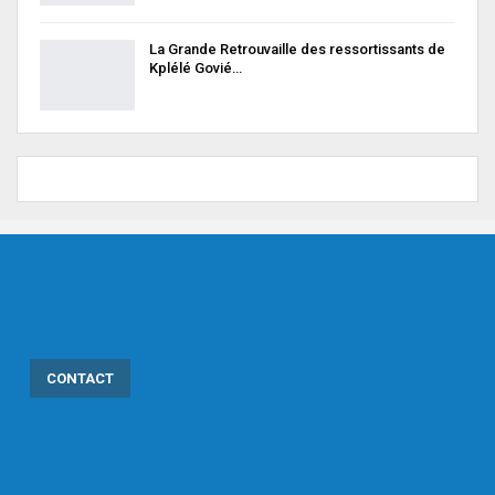
La Grande Retrouvaille des ressortissants de
Kplélé Govié…
CONTACT