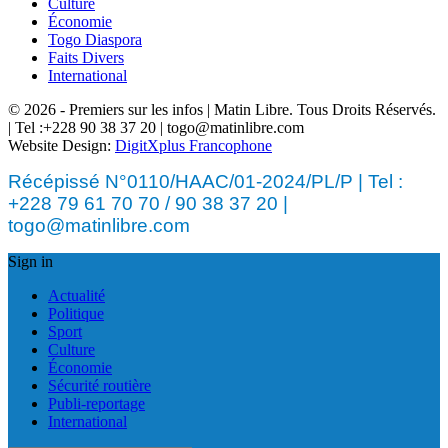
Culture
Économie
Togo Diaspora
Faits Divers
International
© 2026 - Premiers sur les infos | Matin Libre. Tous Droits Réservés.
| Tel :+228 90 38 37 20 | togo@matinlibre.com
Website Design:
DigitXplus Francophone
Récépissé N°0110/HAAC/01-2024/PL/P | Tel :
+228 79 61 70 70 / 90 38 37 20 |
togo@matinlibre.com
Sign in
Actualité
Politique
Sport
Culture
Économie
Sécurité routière
Publi-reportage
International