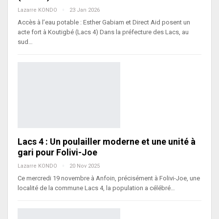
Lazarre KONDO
23 Jan 2026
Accès à l’eau potable : Esther Gabiam et Direct Aid posent un
acte fort à Koutigbé (Lacs 4) Dans la préfecture des Lacs, au
sud…
Lacs 4 : Un poulailler moderne et une unité à
gari pour Folivi-Joe
Lazarre KONDO
20 Nov 2025
Ce mercredi 19 novembre à Anfoin, précisément à Folivi-Joe, une
localité de la commune Lacs 4, la population a célébré…