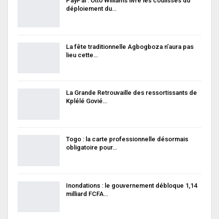
PayPal : Otto Williams livre les coulisses du
déploiement du…
La fête traditionnelle Agbogboza n’aura pas
lieu cette…
La Grande Retrouvaille des ressortissants de
Kplélé Govié…
Togo : la carte professionnelle désormais
obligatoire pour…
Inondations : le gouvernement débloque 1,14
milliard FCFA…