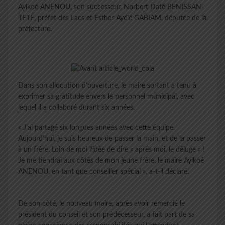
Ayikoé ANENOU, son successeur, Norbert Daté BENISSAN-
TETE, préfet des Lacs et Esther Ayélé GABIAM, députée de la
préfecture.
Dans son allocution d’ouverture, le maire sortant a tenu à
exprimer sa gratitude envers le personnel municipal, avec
lequel il a collaboré durant six années.
« J’ai partagé six longues années avec cette équipe.
Aujourd’hui, je suis heureux de passer la main, et de la passer
à un frère. Loin de moi l’idée de dire « après moi, le déluge » !
Je me tiendrai aux côtés de mon jeune frère, le maire Ayikoé
ANENOU, en tant que conseiller spécial », a-t-il déclaré.
De son côté, le nouveau maire, après avoir remercié le
président du conseil et son prédécesseur, a fait part de sa