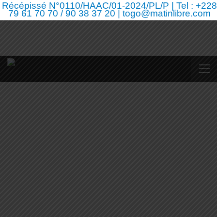
Récépissé N°0110/HAAC/01-2024/PL/P | Tel : +228
79 61 70 70 / 90 38 37 20 | togo@matinlibre.com