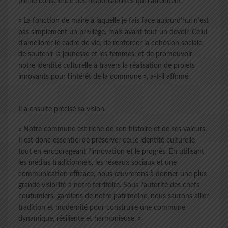
pleine conscience des responsabilités qui l’attendent.
« La fonction de maire à laquelle je fais face aujourd’hui n’est
pas simplement un privilège, mais avant tout un devoir. Celui
d’améliorer le cadre de vie, de renforcer la cohésion sociale,
de soutenir la jeunesse et les femmes, et de promouvoir
notre identité culturelle à travers la réalisation de projets
innovants pour l’intérêt de la commune », a-t-il affirmé.
Il a ensuite précisé sa vision.
« Notre commune est riche de son histoire et de ses valeurs.
Il est donc essentiel de préserver cette identité culturelle
tout en encourageant l’innovation et le progrès. En utilisant
les médias traditionnels, les réseaux sociaux et une
communication efficace, nous œuvrerons à donner une plus
grande visibilité à notre territoire. Sous l’autorité des chefs
coutumiers, gardiens de notre patrimoine, nous saurons allier
tradition et modernité pour construire une commune
dynamique, résiliente et harmonieuse. »