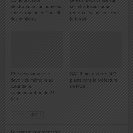
Communication
Le Parti BATIR mise sur
électronique : un nouveau
ses élus locaux pour
cadre examiné en Conseil
renforcer sa présence sur
des ministres
le terrain
Fête des martyrs : le
BATIR met en terre 300
devoir de mémoire au
plants dans la préfecture
cœur de la
de l’Avé
commémoration du 21
juin
PREV
NEXT
Laisser un commentaire