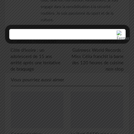
tous, telle est ma mission. Récemment, je suis
engagé dans la sensibilisation à la sécurité
routière. Je suis passionné du sport et de la
culture.
ARTICLE PRÉCÉDENT
PROCHAIN ARTICLE
Côte d’Ivoire : un
Guinness World Records :
adolescent de 15 ans
Miss Célia franchit la barre
arrêté après une tentative
des 120 heures de cuisine
de braquage
non-stop
Vous pourriez aussi aimer