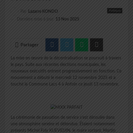
Politique
Par
Lazarre KONDO
Dernière mise à jour
13 Nov 2025
Partager
La mise en œuvre de la décentralisation se poursuit à travers
le pays. Suite aux récentes élections municipales, les
nouveaux exécutifs entrent progressivement en fonction. Ce
mouvement a débuté le mercredi 12 novembre 2025 et a
touché la Commune Lacs 4 à Anfoin ce jeudi 13 novembre.
La cérémonie de passation de service s’est déroulée dans
une atmosphère sereine et détendue. Étaient notamment
présents Michel Foly KUEVIDJIN, le maire sortant, Martin