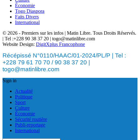
Économie
Togo Diaspora
Faits Divers
International
© 2026 - Premiers sur les infos | Matin Libre. Tous Droits Réservés.
| Tel :+228 90 38 37 20 | togo@matinlibre.com
Website Design:
DigitXplus Francophone
Récépissé N°0110/HAAC/01-2024/PL/P | Tel :
+228 79 61 70 70 / 90 38 37 20 |
togo@matinlibre.com
Sign in
Actualité
Politique
Sport
Culture
Économie
Sécurité routière
Publi-reportage
International