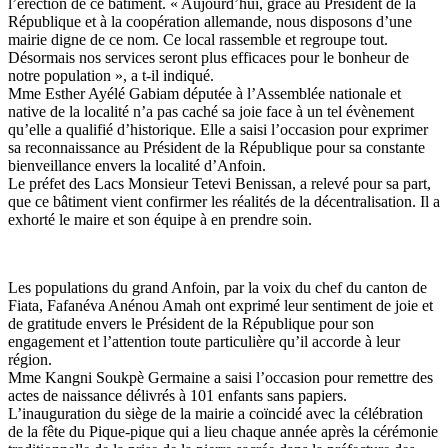
l’érection de ce bâtiment. « Aujourd’hui, grâce au Président de la
République et à la coopération allemande, nous disposons d’une
mairie digne de ce nom. Ce local rassemble et regroupe tout.
Désormais nos services seront plus efficaces pour le bonheur de
notre population », a t-il indiqué.
Mme Esther Ayélé Gabiam députée à l’Assemblée nationale et
native de la localité n’a pas caché sa joie face à un tel évènement
qu’elle a qualifié d’historique. Elle a saisi l’occasion pour exprimer
sa reconnaissance au Président de la République pour sa constante
bienveillance envers la localité d’Anfoin.
Le préfet des Lacs Monsieur Tetevi Benissan, a relevé pour sa part,
que ce bâtiment vient confirmer les réalités de la décentralisation. Il a
exhorté le maire et son équipe à en prendre soin.
Les populations du grand Anfoin, par la voix du chef du canton de
Fiata, Fafanéva Anénou Amah ont exprimé leur sentiment de joie et
de gratitude envers le Président de la République pour son
engagement et l’attention toute particulière qu’il accorde à leur
région.
Mme Kangni Soukpè Germaine a saisi l’occasion pour remettre des
actes de naissance délivrés à 101 enfants sans papiers.
L’inauguration du siège de la mairie a coïncidé avec la célébration
de la fête du Pique-pique qui a lieu chaque année après la cérémonie