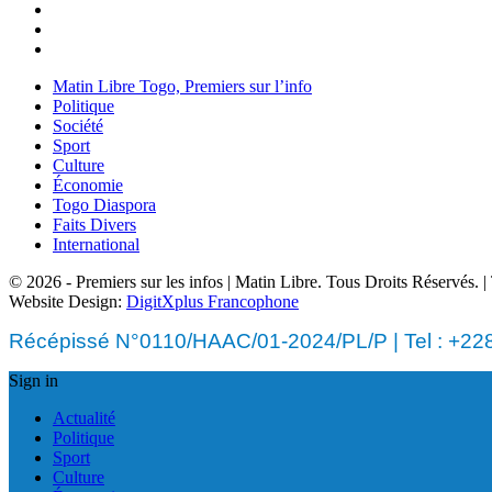
Matin Libre Togo, Premiers sur l’info
Politique
Société
Sport
Culture
Économie
Togo Diaspora
Faits Divers
International
© 2026 - Premiers sur les infos | Matin Libre. Tous Droits Réservés.
Website Design:
DigitXplus Francophone
Récépissé N°0110/HAAC/01-2024/PL/P | Tel : +228 
Sign in
Actualité
Politique
Sport
Culture