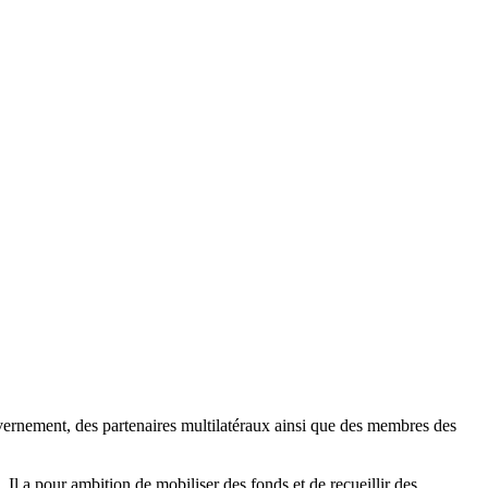
uvernement, des partenaires multilatéraux ainsi que des membres des
. Il a pour ambition de mobiliser des fonds et de recueillir des