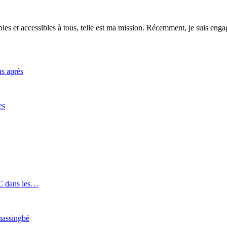
es et accessibles à tous, telle est ma mission. Récemment, je suis engagé
ns après
es
SC dans les…
Gnassingbé