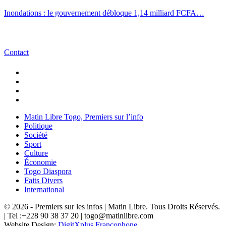
Inondations : le gouvernement débloque 1,14 milliard FCFA…
Contact
Matin Libre Togo, Premiers sur l’info
Politique
Société
Sport
Culture
Économie
Togo Diaspora
Faits Divers
International
© 2026 - Premiers sur les infos | Matin Libre. Tous Droits Réservés.
| Tel :+228 90 38 37 20 | togo@matinlibre.com
Website Design:
DigitXplus Francophone