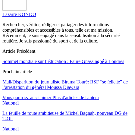
Lazarre KONDO
Rechercher, vérifier, rédiger et partager des informations
compréhensibles et accessibles à tous, telle est ma mission.
Récemment, je suis engagé dans la sensibilisation à la sécurité
routière. Je suis passionné du sport et de la culture.
Article Précédent
Sommet mondiale sur l’éducation : Faure Gnassingbé à Londres
Prochain article
Mali/Disparition du journaliste Birama Touré: RSF “se félicite” de
l’arrestation du général Moussa Diawara
Vous pourriez aussi aimer
Plus d'articles de l'auteur
National
La feuille de route ambitieuse de Michel Bagnah, nouveau DG de
T-Oil
National