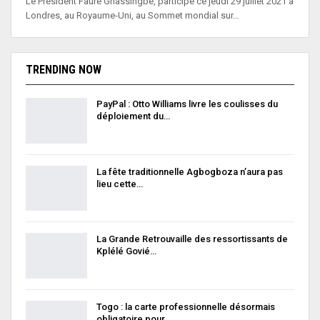
Le Président Faure Gnassingbé, participe ce jeudi 29 juillet 2021 à
Londres, au Royaume-Uni, au Sommet mondial sur…
TRENDING NOW
PayPal : Otto Williams livre les coulisses du
déploiement du…
La fête traditionnelle Agbogboza n’aura pas
lieu cette…
La Grande Retrouvaille des ressortissants de
Kplélé Govié…
Togo : la carte professionnelle désormais
obligatoire pour…