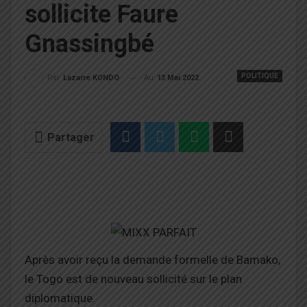
sollicite Faure
Gnassingbé
POLITIQUE
Au
13 Mai 2022
Par
Lazarre KONDO
Partager
Après avoir reçu la demande formelle de Bamako,
le Togo est de nouveau sollicité sur le plan
diplomatique.